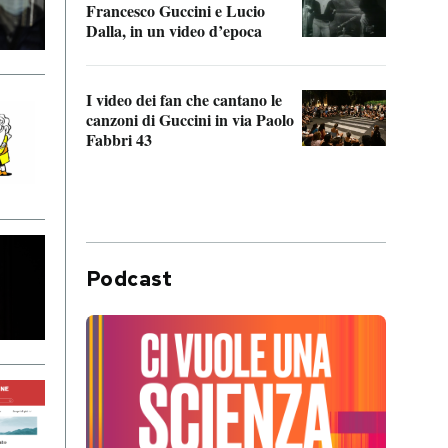
Francesco Guccini e Lucio
“Loco
Dalla, in un video d’epoca
Franc
I video dei fan che cantano le
Il de
canzoni di Guccini in via Paolo
Edoar
Fabbri 43
cappi
Podcast