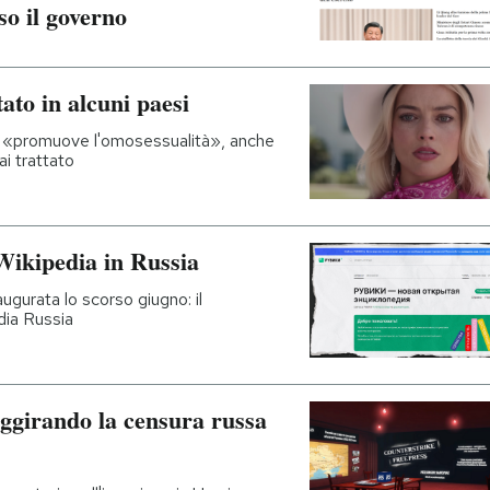
so il governo
ato in alcuni paesi
che «promuove l'omosessualità», anche
i trattato
 Wikipedia in Russia
augurata lo scorso giugno: il
dia Russia
aggirando la censura russa