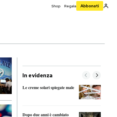
Abbonati
Shop
Regala
In evidenza
Le creme solari spiegate male
FitAc
guerr
Dopo due anni è cambiato
A cos