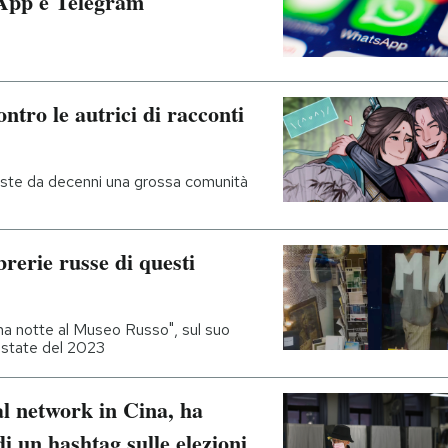
sApp e Telegram
ntro le autrici di racconti
esiste da decenni una grossa comunità
rerie russe di questi
na notte al Museo Russo", sul suo
estate del 2023
ial network in Cina, ha
di un hashtag sulle elezioni