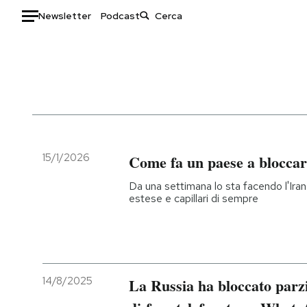
Newsletter
Podcast
Auto
HOME
Italia
Moda
Mondo
Libri
Politica
Consumismi
15/1/2026
Come fa un paese a bloccar
Tecnologia
Storie/Idee
Da una settimana lo sta facendo l'Iran 
Internet
Ok Boomer!
estese e capillari di sempre
Scienza
Media
Cultura
Europa
Economia
Altrecose
Sport
Mondiali calcio 2026
14/8/2025
La Russia ha bloccato parzi