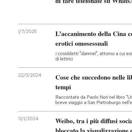
di fare telefonate su What
PODCAST
1/7/2025
NEWSLETTER
L’accanimento della Cina co
erotici omosessuali
I MIEI PREFERITI
I cosiddetti "danmei", attorno a cui 
di lettrici
SHOP
22/3/2024
Cose che succedono nelle lib
tempi
CALENDARIO
Raccontate da Paolo Nori nel libro "U
breve viaggio a San Pietroburgo nell'
AREA PERSONALE
13/1/2024
Weibo, tra i più diffusi soc
Entra
bloccato la visualizzazione 