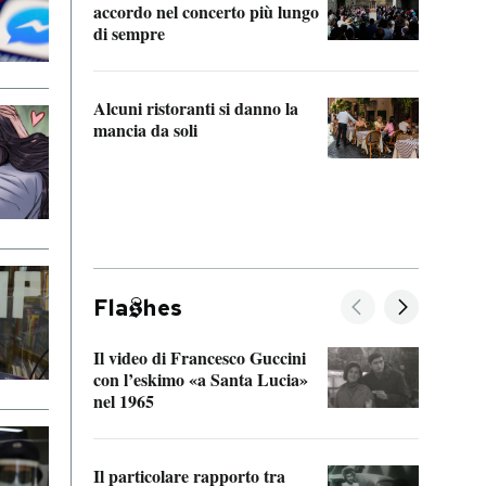
accordo nel concerto più lungo
di sempre
Il ci
parla
Alcuni ristoranti si danno la
nessu
mancia da soli
Fla
hes
Il video di Francesco Guccini
Sulla
con l’eskimo «a Santa Lucia»
vorti
nel 1965
veder
Il particolare rapporto tra
La ve