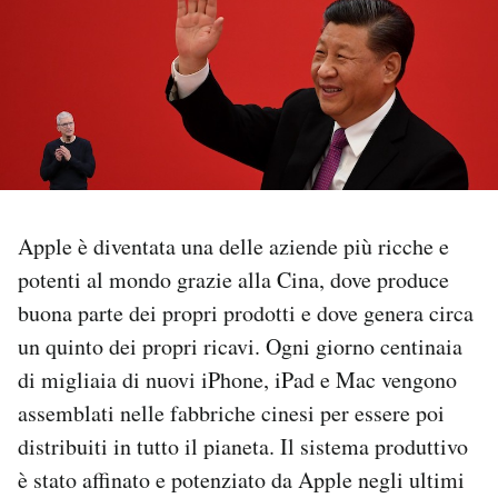
PODCAST
NEWSLETTER
I MIEI PREFERITI
Apple è diventata una delle aziende più ricche e
SHOP
potenti al mondo grazie alla Cina, dove produce
buona parte dei propri prodotti e dove genera circa
CALENDARIO
un quinto dei propri ricavi. Ogni giorno centinaia
di migliaia di nuovi iPhone, iPad e Mac vengono
assemblati nelle fabbriche cinesi per essere poi
AREA PERSONALE
distribuiti in tutto il pianeta. Il sistema produttivo
Area Personale
è stato affinato e potenziato da Apple negli ultimi
Newsletter