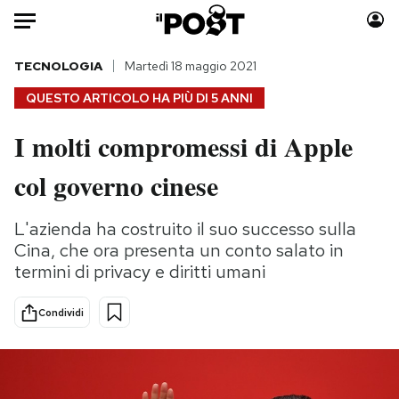
Auto
TECNOLOGIA
Martedì 18 maggio 2021
QUESTO ARTICOLO HA PIÙ DI
5 ANNI
HOME
I molti compromessi di Apple
Italia
Moda
col governo cinese
Mondo
Libri
Politica
Consumismi
L'azienda ha costruito il suo successo sulla
Tecnologia
Storie/Idee
Cina, che ora presenta un conto salato in
Internet
Ok Boomer!
termini di privacy e diritti umani
Scienza
Media
Cultura
Europa
Condividi
Economia
Altrecose
Sport
Mondiali calcio 2026