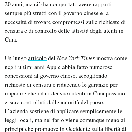
20 anni, ma ciò ha comportato avere rapporti
Notifiche mobile
sempre più stretti con il governo cinese e la
Regala il Post
Hai bisogno di aiuto?
necessità di trovare compromessi sulle richieste di
Esci
censura e di controllo delle attività degli utenti in
Cina.
Un lungo
articolo
del
New York Times
mostra come
negli ultimi anni Apple abbia fatto numerose
concessioni al governo cinese, accogliendo
richieste di censura e riducendo le garanzie per
impedire che i dati dei suoi utenti in Cina possano
essere controllati dalle autorità del paese.
L’azienda sostiene di applicare semplicemente le
leggi locali, ma nel farlo viene comunque meno ai
principî che promuove in Occidente sulla libertà di