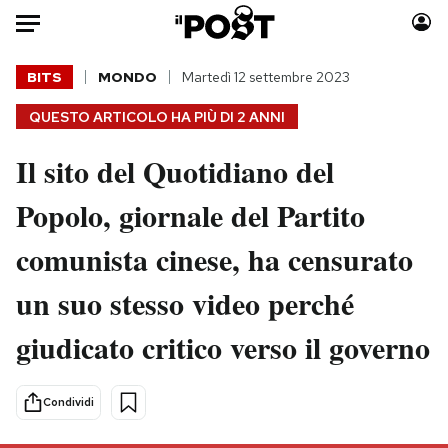
Auto
BITS
MONDO
Martedì 12 settembre 2023
QUESTO ARTICOLO HA PIÙ DI
2 ANNI
HOME
Il sito del Quotidiano del
Italia
Moda
Mondo
Libri
Popolo, giornale del Partito
Politica
Consumismi
comunista cinese, ha censurato
Tecnologia
Storie/Idee
Internet
Ok Boomer!
un suo stesso video perché
Scienza
Media
giudicato critico verso il governo
Cultura
Europa
Economia
Altrecose
Sport
Mondiali calcio 2026
Condividi