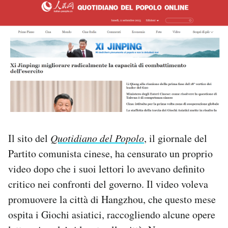
PODCAST
NEWSLETTER
I MIEI PREFERITI
SHOP
Il sito del
Quotidiano del Popolo
, il giornale del
Partito comunista cinese, ha censurato un proprio
CALENDARIO
video dopo che i suoi lettori lo avevano definito
critico nei confronti del governo. Il video voleva
AREA PERSONALE
promuovere la città di Hangzhou, che questo mese
Area Personale
ospita i Giochi asiatici, raccogliendo alcune opere
Newsletter