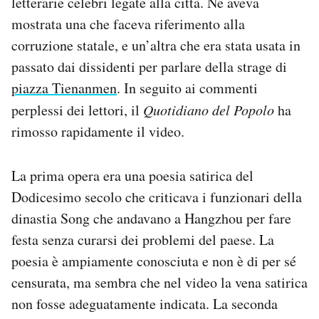
letterarie celebri legate alla città. Ne aveva
Notifiche mobile
mostrata una che faceva riferimento alla
Regala il Post
corruzione statale, e un’altra che era stata usata in
Hai bisogno di aiuto?
passato dai dissidenti per parlare della strage di
Esci
piazza Tienanmen
. In seguito ai commenti
perplessi dei lettori, il
Quotidiano del Popolo
ha
rimosso rapidamente il video.
La prima opera era una poesia satirica del
Dodicesimo secolo che criticava i funzionari della
dinastia Song che andavano a Hangzhou per fare
festa senza curarsi dei problemi del paese. La
poesia è ampiamente conosciuta e non è di per sé
censurata, ma sembra che nel video la vena satirica
non fosse adeguatamente indicata. La seconda