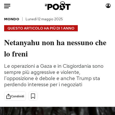
Auto
MONDO
Lunedì 12 maggio 2025
QUESTO ARTICOLO HA PIÙ DI
1 ANNO
HOME
Netanyahu non ha nessuno che
Italia
Moda
lo freni
Mondo
Libri
Politica
Consumismi
Le operazioni a Gaza e in Cisgiordania sono
Tecnologia
Storie/Idee
sempre più aggressive e violente,
Internet
Ok Boomer!
l'opposizione è debole e anche Trump sta
Scienza
Media
perdendo interesse per i negoziati
Cultura
Europa
Economia
Altrecose
Condividi
Sport
Mondiali calcio 2026