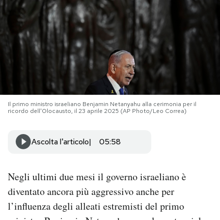
PODCAST
NEWSLETTER
I MIEI PREFERITI
Il primo ministro israeliano Benjamin Netanyahu alla cerimonia per il
ricordo dell'Olocausto, il 23 aprile 2025 (AP Photo/Leo Correa)
SHOP
Ascolta l'articolo
05:58
CALENDARIO
Negli ultimi due mesi il governo israeliano è
AREA PERSONALE
diventato ancora più aggressivo anche per
Area Personale
l’influenza degli alleati estremisti del primo
Newsletter