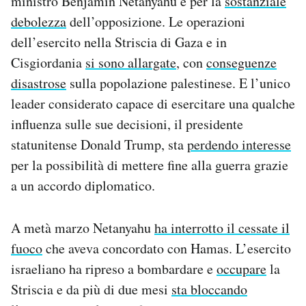
ministro Benjamin Netanyahu e per la
sostanziale
Notifiche mobile
debolezza
dell’opposizione. Le operazioni
Regala il Post
dell’esercito nella Striscia di Gaza e in
Hai bisogno di aiuto?
Cisgiordania
si sono allargate
, con
conseguenze
Esci
disastrose
sulla popolazione palestinese. E l’unico
leader considerato capace di esercitare una qualche
influenza sulle sue decisioni, il presidente
statunitense Donald Trump, sta
perdendo interesse
per la possibilità di mettere fine alla guerra grazie
a un accordo diplomatico.
A metà marzo Netanyahu
ha interrotto il cessate il
fuoco
che aveva concordato con Hamas. L’esercito
israeliano ha ripreso a bombardare e
occupare
la
Striscia e da più di due mesi
sta bloccando