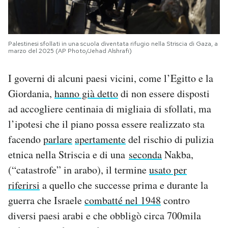
Palestinesi sfollati in una scuola diventata rifugio nella Striscia di Gaza, a
marzo del 2025 (AP Photo/Jehad Alshrafi)
I governi di alcuni paesi vicini, come l’Egitto e la
Giordania,
hanno già detto
di non essere disposti
ad accogliere centinaia di migliaia di sfollati, ma
l’ipotesi che il piano possa essere realizzato sta
facendo
parlare
apertamente
del rischio di pulizia
etnica nella Striscia e di una
seconda
Nakba,
(“catastrofe” in arabo), il termine
usato per
riferirsi
a quello che successe prima e durante la
guerra che Israele
combatté nel 1948
contro
diversi paesi arabi e che obbligò circa 700mila