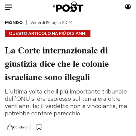
Auto
MONDO
Venerdì 19 luglio 2024
QUESTO ARTICOLO HA PIÙ DI
2 ANNI
HOME
La Corte internazionale di
Italia
Moda
giustizia dice che le colonie
Mondo
Libri
Politica
Consumismi
israeliane sono illegali
Tecnologia
Storie/Idee
Internet
Ok Boomer!
L'ultima volta che il più importante tribunale
Scienza
Media
dell'ONU si era espresso sul tema era oltre
Cultura
Europa
vent'anni fa: il verdetto non è vincolante, ma
potrebbe contare parecchio
Economia
Altrecose
Sport
Mondiali calcio 2026
Condividi