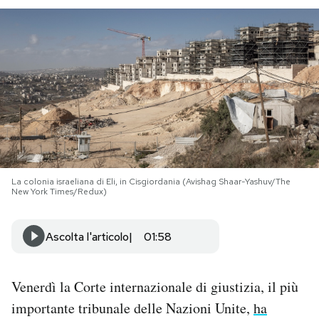
PODCAST
NEWSLETTER
I MIEI PREFERITI
SHOP
La colonia israeliana di Eli, in Cisgiordania (Avishag Shaar-Yashuv/The
New York Times/Redux)
CALENDARIO
Ascolta l'articolo
01:58
AREA PERSONALE
Venerdì la Corte internazionale di giustizia, il più
Area Personale
importante tribunale delle Nazioni Unite,
ha
Newsletter