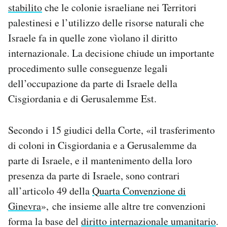
stabilito
che le colonie israeliane nei Territori
Notifiche mobile
palestinesi e l’utilizzo delle risorse naturali che
Regala il Post
Hai bisogno di aiuto?
Israele fa in quelle zone vìolano il diritto
Esci
internazionale. La decisione chiude un importante
procedimento sulle conseguenze legali
dell’occupazione da parte di Israele della
Cisgiordania e di Gerusalemme Est.
Secondo i 15 giudici della Corte, «il trasferimento
di coloni in Cisgiordania e a Gerusalemme da
parte di Israele, e il mantenimento della loro
presenza da parte di Israele, sono contrari
all’articolo 49 della
Quarta Convenzione di
Ginevra
», che insieme alle altre tre convenzioni
forma la base del
diritto internazionale umanitario
.