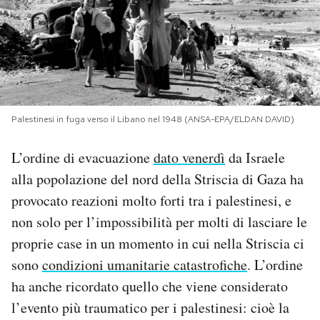
PODCAST
NEWSLETTER
Palestinesi in fuga verso il Libano nel 1948 (ANSA-EPA/ELDAN DAVID)
I MIEI PREFERITI
L’ordine di evacuazione
dato venerdì
da Israele
SHOP
alla popolazione del nord della Striscia di Gaza ha
provocato reazioni molto forti tra i palestinesi, e
CALENDARIO
non solo per l’impossibilità per molti di lasciare le
proprie case in un momento in cui nella Striscia ci
sono
condizioni umanitarie catastrofiche
. L’ordine
AREA PERSONALE
ha anche ricordato quello che viene considerato
Area Personale
l’evento più traumatico per i palestinesi: cioè la
Newsletter