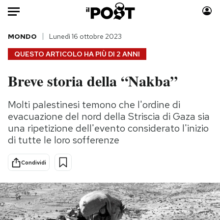
Auto
MONDO
Lunedì 16 ottobre 2023
QUESTO ARTICOLO HA PIÙ DI
2 ANNI
HOME
Breve storia della “Nakba”
Italia
Moda
Mondo
Libri
Molti palestinesi temono che l'ordine di
Politica
Consumismi
evacuazione del nord della Striscia di Gaza sia
Tecnologia
Storie/Idee
una ripetizione dell'evento considerato l'inizio
di tutte le loro sofferenze
Internet
Ok Boomer!
Scienza
Media
Condividi
Cultura
Europa
Economia
Altrecose
Sport
Mondiali calcio 2026