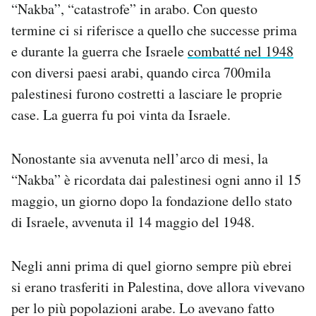
“Nakba”, “catastrofe” in arabo. Con questo
Notifiche mobile
termine ci si riferisce a quello che successe prima
Regala il Post
Hai bisogno di aiuto?
e durante la guerra che Israele
combatté nel 1948
Esci
con diversi paesi arabi, quando circa 700mila
palestinesi furono costretti a lasciare le proprie
case. La guerra fu poi vinta da Israele.
Nonostante sia avvenuta nell’arco di mesi, la
“Nakba” è ricordata dai palestinesi ogni anno il 15
maggio, un giorno dopo la fondazione dello stato
di Israele, avvenuta il 14 maggio del 1948.
Negli anni prima di quel giorno sempre più ebrei
si erano trasferiti in Palestina, dove allora vivevano
per lo più popolazioni arabe. Lo avevano fatto