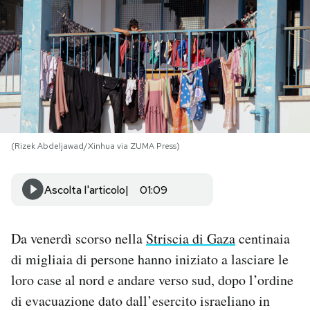
PODCAST
NEWSLETTER
I MIEI PREFERITI
(Rizek Abdeljawad/Xinhua via ZUMA Press)
SHOP
Ascolta l'articolo
01:09
CALENDARIO
Da venerdì scorso nella
Striscia di Gaza
centinaia
AREA PERSONALE
di migliaia di persone hanno iniziato a lasciare le
loro case al nord e andare verso sud, dopo l’ordine
Area Personale
di evacuazione dato dall’esercito israeliano in
Newsletter