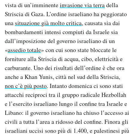
vista di un’imminente
invasione via terra
della
Notifiche mobile
Regala il Post
Striscia di Gaza. L’ordine israeliano ha peggiorato
Hai bisogno di aiuto?
una
situazione già molto critica
, causata sia dai
Esci
bombardamenti intensi compiuti da Israele sia
dall’imposizione del governo israeliano di un
«
assedio totale
» con cui sono state bloccate le
forniture alla Striscia di acqua, cibo, elettricità e
carburante. Uno dei risultati dell’ordine è che ora
anche a Khan Yunis, città nel sud della Striscia,
non c’è più posto
. Intanto domenica ci sono stati
attacchi reciproci tra il gruppo radicale Hezbollah
e l’esercito israeliano lungo il confine tra Israele e
Libano: il governo israeliano ha chiuso l’accesso ai
civili a tutta l’area a ridosso del confine. Finora gli
israeliani uccisi sono più di 1.400, e palestinesi più