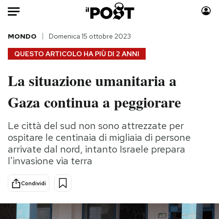
Auto
MONDO
Domenica 15 ottobre 2023
QUESTO ARTICOLO HA PIÙ DI
2 ANNI
HOME
La situazione umanitaria a
Italia
Moda
Gaza continua a peggiorare
Mondo
Libri
Politica
Consumismi
Le città del sud non sono attrezzate per
Tecnologia
Storie/Idee
ospitare le centinaia di migliaia di persone
Internet
Ok Boomer!
arrivate dal nord, intanto Israele prepara
Scienza
Media
l'invasione via terra
Cultura
Europa
Economia
Altrecose
Condividi
Sport
Mondiali calcio 2026