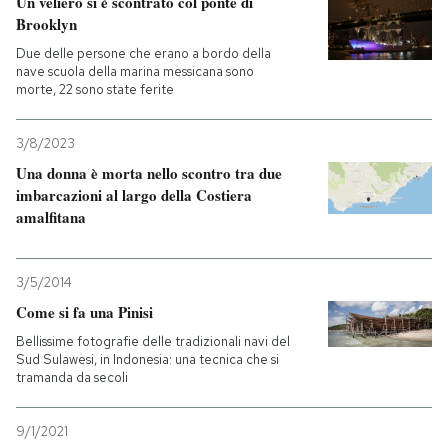
Un veliero si è scontrato col ponte di
Brooklyn
PODCAST
Due delle persone che erano a bordo della
nave scuola della marina messicana sono
morte, 22 sono state ferite
NEWSLETTER
3/8/2023
Una donna è morta nello scontro tra due
I MIEI PREFERITI
imbarcazioni al largo della Costiera
amalfitana
SHOP
3/5/2014
CALENDARIO
Come si fa una Pinisi
Bellissime fotografie delle tradizionali navi del
Sud Sulawesi, in Indonesia: una tecnica che si
AREA PERSONALE
tramanda da secoli
Entra
9/1/2021