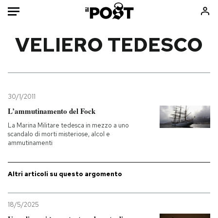
Auto
VELIERO TEDESCO
HOME
Italia
Moda
Mondo
Libri
30/1/2011
Politica
Consumismi
L’ammutinamento del Fock
Tecnologia
Storie/Idee
La Marina Militare tedesca in mezzo a uno
scandalo di morti misteriose, alcol e
Internet
Ok Boomer!
ammutinamenti
Scienza
Media
Cultura
Europa
Altri articoli su questo argomento
Economia
Altrecose
Sport
Mondiali calcio 2026
18/5/2025