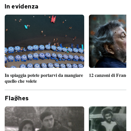
In evidenza
In spiaggia potete portarvi da mangiare
12 canzoni di France
quello che volete
Fla
hes