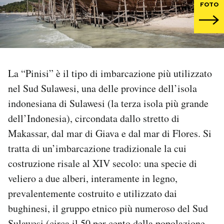
FOTO
PODCAST
NEWSLETTER
La “Pinisi” è il tipo di imbarcazione più utilizzato
I MIEI PREFERITI
nel Sud Sulawesi, una delle province dell’isola
indonesiana di Sulawesi (la terza isola più grande
dell’Indonesia), circondata dallo stretto di
SHOP
Makassar, dal mar di Giava e dal mar di Flores. Si
tratta di un’imbarcazione tradizionale la cui
CALENDARIO
costruzione risale al XIV secolo: una specie di
veliero a due alberi, interamente in legno,
AREA PERSONALE
prevalentemente costruito e utilizzato dai
Area Personale
bughinesi, il gruppo etnico più numeroso del Sud
Newsletter
Sulawesi (circa il 50 per cento della popolazione