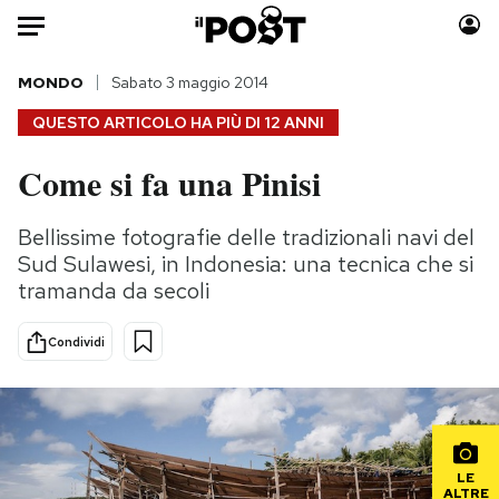
Auto
MONDO
Sabato 3 maggio 2014
QUESTO ARTICOLO HA PIÙ DI
12 ANNI
HOME
Come si fa una Pinisi
Italia
Moda
Mondo
Libri
Bellissime fotografie delle tradizionali navi del
Politica
Consumismi
Sud Sulawesi, in Indonesia: una tecnica che si
Tecnologia
Storie/Idee
tramanda da secoli
Internet
Ok Boomer!
Condividi
Scienza
Media
Cultura
Europa
Economia
Altrecose
Sport
Mondiali calcio 2026
LE
ALTRE