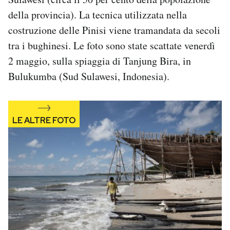
Notifiche mobile
della provincia). La tecnica utilizzata nella
Regala il Post
costruzione delle Pinisi viene tramandata da secoli
Hai bisogno di aiuto?
tra i bughinesi. Le foto sono state scattate venerdì
Esci
2 maggio, sulla spiaggia di Tanjung Bira, in
Bulukumba (Sud Sulawesi, Indonesia).