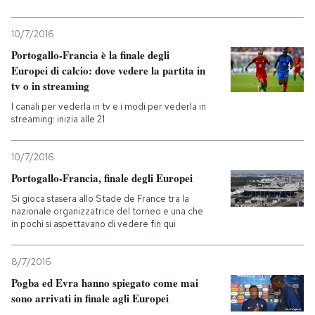
PODCAST
10/7/2016
Portogallo-Francia è la finale degli
Europei di calcio: dove vedere la partita in
NEWSLETTER
tv o in streaming
I canali per vederla in tv e i modi per vederla in
streaming: inizia alle 21
I MIEI PREFERITI
10/7/2016
SHOP
Portogallo-Francia, finale degli Europei
Si gioca stasera allo Stade de France tra la
nazionale organizzatrice del torneo e una che
CALENDARIO
in pochi si aspettavano di vedere fin qui
AREA PERSONALE
8/7/2016
Pogba ed Evra hanno spiegato come mai
Entra
sono arrivati in finale agli Europei