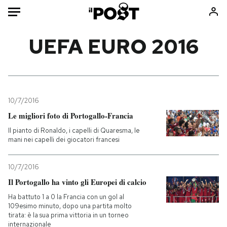
Auto
UEFA EURO 2016
HOME
Italia
Moda
Mondo
Libri
10/7/2016
Politica
Consumismi
Le migliori foto di Portogallo-Francia
Tecnologia
Storie/Idee
Il pianto di Ronaldo, i capelli di Quaresma, le
mani nei capelli dei giocatori francesi
Internet
Ok Boomer!
Scienza
Media
10/7/2016
Cultura
Europa
Il Portogallo ha vinto gli Europei di calcio
Economia
Altrecose
Ha battuto 1 a 0 la Francia con un gol al
Sport
Mondiali calcio 2026
109esimo minuto, dopo una partita molto
tirata: è la sua prima vittoria in un torneo
internazionale