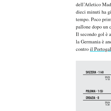
dell’Atletico Mad
Notifiche mobile
Regala il Post
dieci minuti ha g
Hai bisogno di aiuto?
tempo. Poco prima
Esci
pallone dopo un c
Il secondo gol è 
la Germania è and
contro
il Portoga