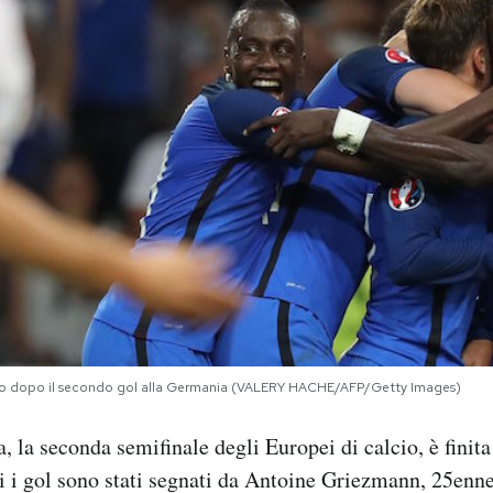
iano dopo il secondo gol alla Germania (VALERY HACHE/AFP/Getty Images)
 la seconda semifinale degli Europei di calcio, è finita 
 i gol sono stati segnati da Antoine Griezmann, 25enne