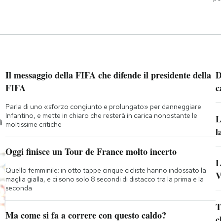
Il messaggio della FIFA che difende il presidente della
D
FIFA
c
Parla di uno «sforzo congiunto e prolungato» per danneggiare
Infantino, e mette in chiaro che resterà in carica nonostante le
L
i
moltissime critiche
l
Oggi finisce un Tour de France molto incerto
L
Quello femminile: in otto tappe cinque cicliste hanno indossato la
V
maglia gialla, e ci sono solo 8 secondi di distacco tra la prima e la
seconda
T
Ma come si fa a correre con questo caldo?
c