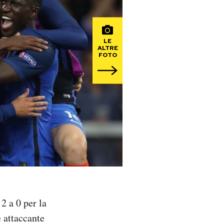
LE
ALTRE
FOTO
2 a 0 per la
 attaccante