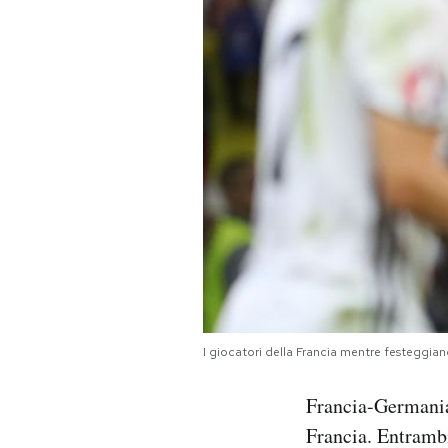
PODCAST
NEWSLETTER
I MIEI PREFERITI
SHOP
CALENDARIO
I giocatori della Francia mentre festegg
AREA PERSONALE
Francia-Germania,
Area Personale
Francia. Entrambi
Newsletter