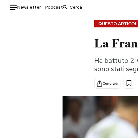
Newsletter
Podcast
Auto
QUESTO ARTICOLO
La Franc
HOME
Italia
Moda
Ha battuto 2-0
Mondo
Libri
sono stati se
Politica
Consumismi
Tecnologia
Storie/Idee
Condividi
Internet
Ok Boomer!
Scienza
Media
Cultura
Europa
Economia
Altrecose
Sport
Mondiali calcio 2026