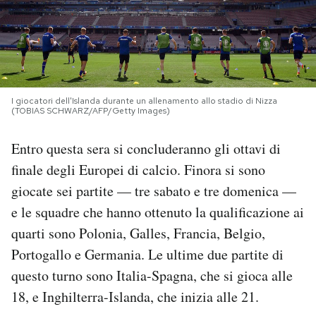
PODCAST
NEWSLETTER
I giocatori dell'Islanda durante un allenamento allo stadio di Nizza
(TOBIAS SCHWARZ/AFP/Getty Images)
I MIEI PREFERITI
Entro questa sera si concluderanno gli ottavi di
finale degli Europei di calcio. Finora si sono
SHOP
giocate sei partite — tre sabato e tre domenica —
e le squadre che hanno ottenuto la qualificazione ai
CALENDARIO
quarti sono Polonia, Galles, Francia, Belgio,
Portogallo e Germania. Le ultime due partite di
AREA PERSONALE
questo turno sono Italia-Spagna, che si gioca alle
Area Personale
18, e Inghilterra-Islanda, che inizia alle 21.
Newsletter