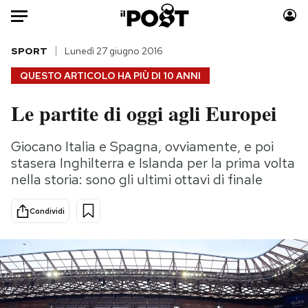
Auto
SPORT
Lunedì 27 giugno 2016
QUESTO ARTICOLO HA PIÙ DI
10 ANNI
HOME
Le partite di oggi agli Europei
Italia
Moda
Mondo
Libri
Giocano Italia e Spagna, ovviamente, e poi
Politica
Consumismi
stasera Inghilterra e Islanda per la prima volta
Tecnologia
Storie/Idee
nella storia: sono gli ultimi ottavi di finale
Internet
Ok Boomer!
Condividi
Scienza
Media
Cultura
Europa
Economia
Altrecose
Sport
Mondiali calcio 2026