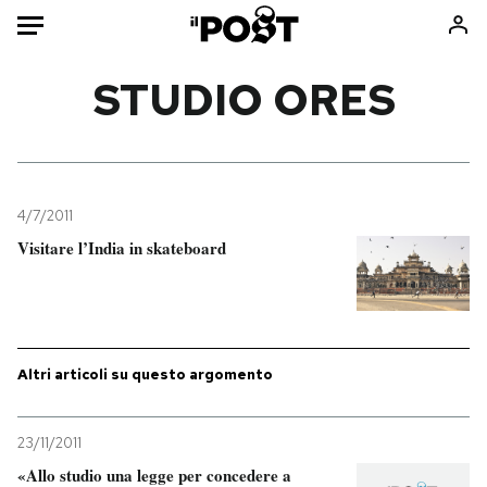
Auto
STUDIO ORES
HOME
Italia
Moda
Mondo
Libri
4/7/2011
Politica
Consumismi
Visitare l’India in skateboard
Tecnologia
Storie/Idee
Internet
Ok Boomer!
Scienza
Media
Cultura
Europa
Altri articoli su questo argomento
Economia
Altrecose
Sport
Mondiali calcio 2026
23/11/2011
«Allo studio una legge per concedere a