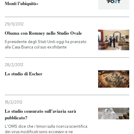
Monti l’ubiquità»
PODCAST
29/11/2012
NEWSLETTER
Obama con Romney nello Studio Ovale
Il presidente degli Stati Uniti oggi ha pranzato
alla Casa Bianca col suo ex sfidante
I MIEI PREFERITI
28/2/2012
SHOP
Lo studio di Escher
CALENDARIO
18/2/2012
AREA PERSONALE
Lo studio censurato sull’aviaria sarà
pubblicato?
Entra
L'OMS dice che i timori sulla ricerca scientifica
dei virus modificati sono eccessivi e ne