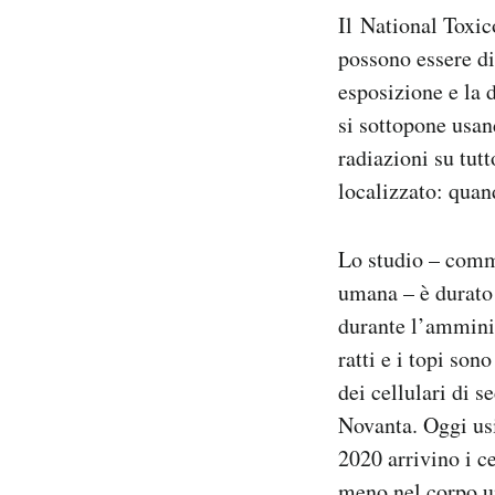
Il National Toxi
possono essere dir
esposizione e la 
si sottopone usand
radiazioni su tut
localizzato: quand
Lo studio – commi
umana – è durato 
durante l’amminist
ratti e i topi son
dei cellulari di s
Novanta. Oggi usi
2020 arrivino i c
meno nel corpo u