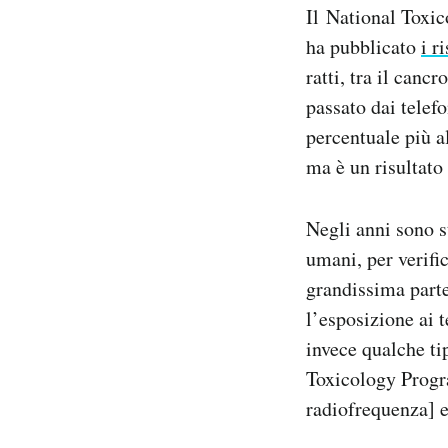
Il National Toxic
Notifiche mobile
Regala il Post
ha pubblicato
i r
Hai bisogno di aiuto?
ratti, tra il canc
Esci
passato dai telefo
percentuale più al
ma è un risultato
Negli anni sono st
umani, per verifi
grandissima parte
l’esposizione ai 
invece qualche ti
Toxicology Progr
radiofrequenza] e