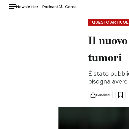
Newsletter
Podcast
Auto
QUESTO ARTICOLO
Il nuovo 
HOME
Italia
Moda
tumori
Mondo
Libri
Politica
Consumismi
È stato pubbli
Tecnologia
Storie/Idee
bisogna avere 
Internet
Ok Boomer!
Scienza
Media
Condividi
Cultura
Europa
Economia
Altrecose
Sport
Mondiali calcio 2026