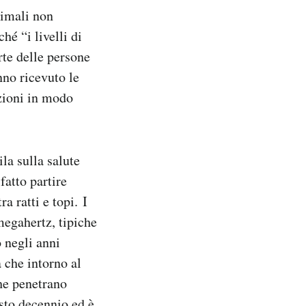
nimali non
hé “i livelli di
rte delle persone
anno ricevuto le
azioni in modo
la sulla salute
fatto partire
a ratti e topi. I
 megahertz, tipiche
o negli anni
 che intorno al
he penetrano
sto decennio ed è