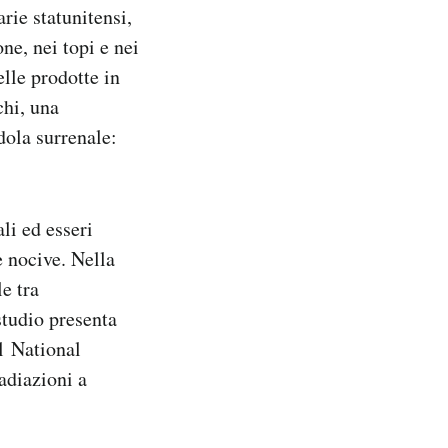
rie statunitensi,
ne, nei topi e nei
elle prodotte in
chi, una
ndola surrenale:
li ed esseri
e nocive. Nella
e tra
studio presenta
el National
adiazioni a