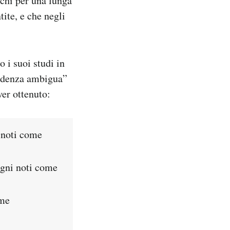
schi per una lunga
ite, e che negli
 i suoi studi in
videnza ambigua”
ver ottenuto:
 noti come
igni noti come
ome