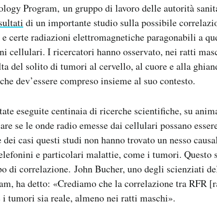
ology Program, un gruppo di lavoro delle autorità sanita
isultati
di un importante studio sulla possibile correlazio
ro e certe radiazioni elettromagnetiche paragonabili a qu
ni cellulari. I ricercatori hanno osservato, nei ratti mas
ta del solito di tumori al cervello, al cuore e alla ghia
 che dev’essere compreso insieme al suo contesto.
ate eseguite centinaia di ricerche scientifiche, su anima
care se le onde radio emesse dai cellulari possano esser
 dei casi questi studi non hanno trovato un nesso causal
telefonini e particolari malattie, come i tumori. Questo 
po di correlazione. John Bucher, uno degli scienziati d
am, ha detto: «Crediamo che la correlazione tra RFR [r
 i tumori sia reale, almeno nei ratti maschi».