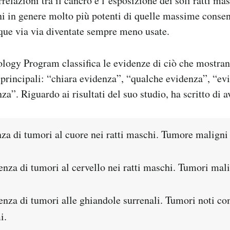
relazioni tra il cancro e l’esposizione dei soli ratti ma
ni in genere molto più potenti di quelle massime consent
ue via via diventate sempre meno usate.
ology Program classifica le evidenze di ciò che mostrano
 principali: “chiara evidenza”, “qualche evidenza”, “e
a”. Riguardo ai risultati del suo studio, ha scritto di a
nza di tumori al cuore nei ratti maschi. Tumore maligni
enza di tumori al cervello nei ratti maschi. Tumori mal
enza di tumori alle ghiandole surrenali. Tumori noti c
i.