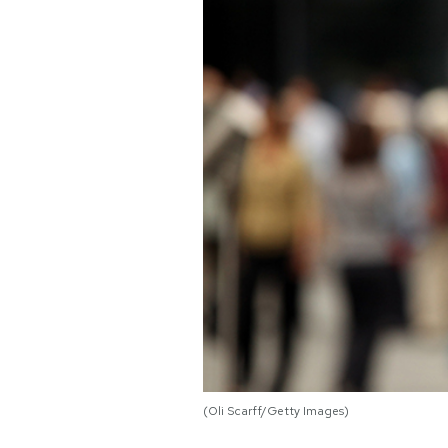
PODCAST
NEWSLETTER
I MIEI PREFERITI
SHOP
CALENDARIO
AREA PERSONALE
Area Personale
(Oli Scarff/Getty Images)
Newsletter