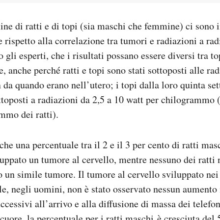
ne di ratti e di topi (sia maschi che femmine) ci sono i
rispetto alla correlazione tra tumori e radiazioni a ra
gli esperti, che i risultati possano essere diversi tra topi
 anche perché ratti e topi sono stati sottoposti alle ra
in da quando erano nell’utero; i topi dalla loro quinta set
ottoposti a radiazioni da 2,5 a 10 watt per chilogrammo (
mmo dei ratti).
 che una percentuale tra il 2 e il 3 per cento di ratti mas
luppato un tumore al cervello, mentre nessuno dei ratti 
 un simile tumore. Il tumore al cervello sviluppato nei r
le, negli uomini, non è stato osservato nessun aumento 
ccessivi all’arrivo e alla diffusione di massa dei telefon
cuore, la percentuale per i ratti maschi è cresciuta del 