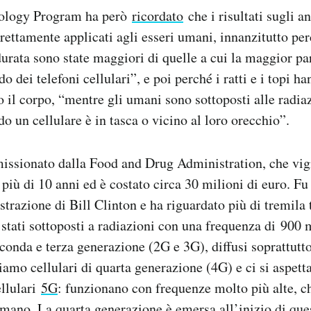
cology Program ha però
ricordato
che i risultati sugli a
ettamente applicati agli esseri umani, innanzitutto perc
durata sono state maggiori di quelle a cui la maggior pa
o dei telefoni cellulari”, e poi perché i ratti e i topi h
to il corpo, “mentre gli umani sono sottoposti alle radi
o un cellulare è in tasca o vicino al loro orecchio”.
ssionato dalla Food and Drug Administration, che vigi
più di 10 anni ed è costato circa 30 milioni di euro. Fu 
razione di Bill Clinton e ha riguardato più di tremila tr
o stati sottoposti a radiazioni con una frequenza di 900
econda e terza generazione (2G e 3G), diffusi soprattutt
amo cellulari di quarta generazione (4G) e ci si aspetta
ellulari
5G
: funzionano con frequenze molto più alte, c
mano. La quarta generazione è emersa all’inizio di que