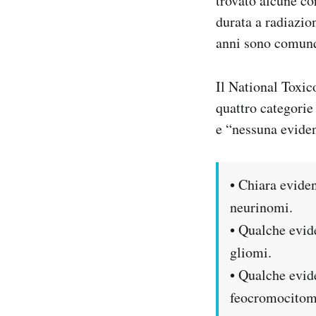
trovato alcune cor
durata a radiazio
anni sono comunq
Il National Toxic
quattro categorie
e “nessuna evidenz
• Chiara evide
neurinomi.
• Qualche evid
gliomi.
• Qualche evid
feocromocitom