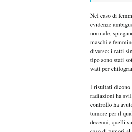
Nel caso di femmi
evidenze ambigue 
normale, spiegano 
maschi e femmine,
diverso: i ratti s
tipo sono stati s
watt per chilogra
I risultati dicono
radiazioni ha svi
controllo ha avuto
tumore per il qua
decenni, quelli su
caso di tumori al 