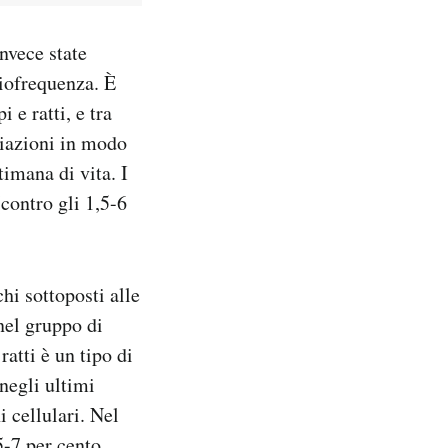
nvece state
diofrequenza. È
 e ratti, e tra
diazioni in modo
timana di vita. I
contro gli 1,5-6
chi sottoposti alle
nel gruppo di
atti è un tipo di
negli ultimi
i cellulari. Nel
5-7 per cento.