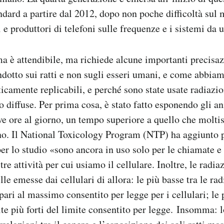
ndard a partire dal 2012, dopo non poche difficoltà sul
 e produttori di telefoni sulle frequenze e i sistemi da u
 è attendibile, ma richiede alcune importanti precisaz
ndotto sui ratti e non sugli esseri umani, e come abbiamo
camente replicabili, e perché sono state usate radiazio
diffuse. Per prima cosa, è stato fatto esponendo gli an
ve ore al giorno, un tempo superiore a quello che molt
no. Il National Toxicology Program (NTP) ha aggiunto p
per lo studio «sono ancora in uso solo per le chiamate e
ltre attività per cui usiamo il cellulare. Inoltre, le radi
lle emesse dai cellulari di allora: le più basse tra le ra
 pari al massimo consentito per legge per i cellulari; le
lte più forti del limite consentito per legge. Insomma: l