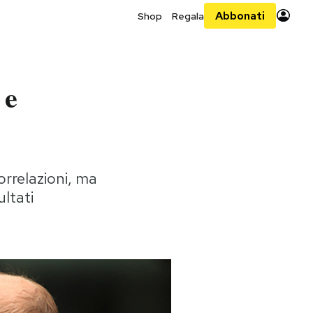
Abbonati
Shop
Regala
 e
orrelazioni, ma
ltati