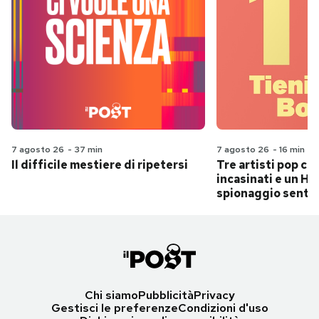
7 agosto 26
-
37 min
7 agosto 26
-
16 min
Il difficile mestiere di ripetersi
Tre artisti pop ch
incasinati e un Hit
spionaggio senti
Chi siamo
Pubblicità
Privacy
Gestisci le preferenze
Condizioni d'uso