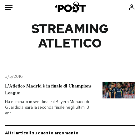
Auto
STREAMING
ATLETICO
HOME
Italia
Moda
Mondo
Libri
Politica
Consumismi
3/5/2016
Tecnologia
Storie/Idee
L’Atletico Madrid è in finale di Champions
Internet
Ok Boomer!
League
Scienza
Media
Ha eliminato in semifinale il Bayern Monaco di
Cultura
Europa
Guardiola: sarà la seconda finale negli ultimi 3
anni
Economia
Altrecose
Sport
Mondiali calcio 2026
Altri articoli su questo argomento