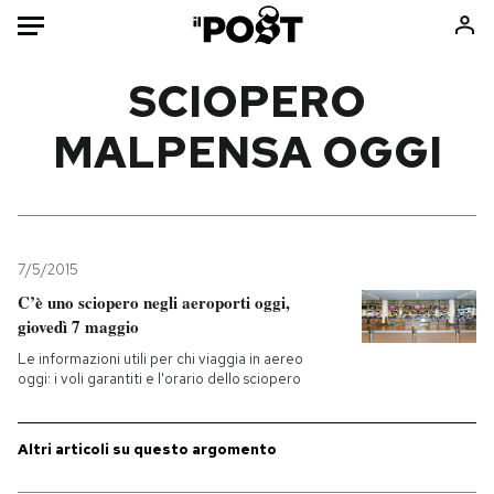
Auto
SCIOPERO
MALPENSA OGGI
HOME
Italia
Moda
Mondo
Libri
Politica
Consumismi
7/5/2015
Tecnologia
Storie/Idee
C’è uno sciopero negli aeroporti oggi,
Internet
Ok Boomer!
giovedì 7 maggio
Scienza
Media
Le informazioni utili per chi viaggia in aereo
Cultura
Europa
oggi: i voli garantiti e l'orario dello sciopero
Economia
Altrecose
Sport
Mondiali calcio 2026
Altri articoli su questo argomento