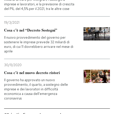
imprese e lavoratori, e la previsione di crescita
del PIL del 4,5% per il 2021, tra le altre cose
PODCAST
19/3/2021
NEWSLETTER
Cosa c’è nel “Decreto Sostegni”
Il nuovo provvedimento del governo per
sostenere le imprese prevede 32 miliardi di
I MIEI PREFERITI
euro, di cui 11 dovrebbero arrivare nel mese di
aprile
SHOP
30/11/2020
Cosa c’è nel nuovo decreto ristori
CALENDARIO
Il governo ha approvato un nuovo
provvedimento, il quarto, a sostegno delle
imprese e dei lavoratori in difficoltà
AREA PERSONALE
economica a causa dell'emergenza
coronavirus
Entra