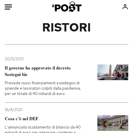
Auto
RISTORI
HOME
Italia
Moda
Mondo
Libri
20/5/2021
Politica
Consumismi
Il governo ha approvato il decreto
Sostegni bis
Tecnologia
Storie/Idee
Prevede nuovi finanziamenti a sostegno di
Internet
Ok Boomer!
aziende e lavoratori colpiti dalla pandemia,
Scienza
Media
per un totale di 40 miliardi di euro
Cultura
Europa
Economia
Altrecose
16/4/2021
Cosa c’è nel DEF
Sport
Mondiali calcio 2026
L'annunciato scostamento di bilancio da 40
miliardi di euro per integrare i sostegni a