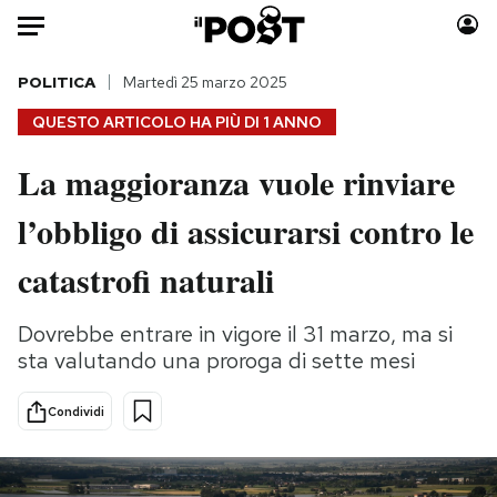
Auto
POLITICA
Martedì 25 marzo 2025
QUESTO ARTICOLO HA PIÙ DI
1 ANNO
HOME
La maggioranza vuole rinviare
Italia
Moda
l’obbligo di assicurarsi contro le
Mondo
Libri
Politica
Consumismi
catastrofi naturali
Tecnologia
Storie/Idee
Internet
Ok Boomer!
Dovrebbe entrare in vigore il 31 marzo, ma si
Scienza
Media
sta valutando una proroga di sette mesi
Cultura
Europa
Economia
Altrecose
Condividi
Sport
Mondiali calcio 2026