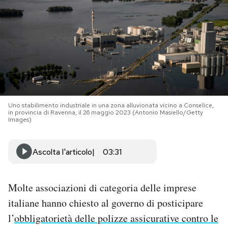
PODCAST
NEWSLETTER
I MIEI PREFERITI
Uno stabilimento industriale in una zona alluvionata vicino a Conselice,
in provincia di Ravenna, il 26 maggio 2023 (Antonio Masiello/Getty
Images)
SHOP
Ascolta l'articolo
03:31
CALENDARIO
Molte associazioni di categoria delle imprese
AREA PERSONALE
italiane hanno chiesto al governo di posticipare
Area Personale
l’
obbligatorietà delle polizze assicurative contro le
Newsletter