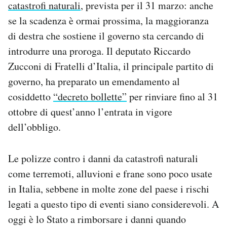
catastrofi naturali
, prevista per il 31 marzo: anche
Notifiche mobile
se la scadenza è ormai prossima, la maggioranza
Regala il Post
di destra che sostiene il governo sta cercando di
Hai bisogno di aiuto?
Esci
introdurre una proroga. Il deputato Riccardo
Zucconi di Fratelli d’Italia, il principale partito di
governo, ha preparato un emendamento al
cosiddetto
“decreto bollette”
per rinviare fino al 31
ottobre di quest’anno l’entrata in vigore
dell’obbligo.
Le polizze contro i danni da catastrofi naturali
come terremoti, alluvioni e frane sono poco usate
in Italia, sebbene in molte zone del paese i rischi
legati a questo tipo di eventi siano considerevoli. A
oggi è lo Stato a rimborsare i danni quando