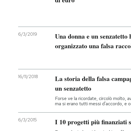
PODCAST
NEWSLETTER
6/3/2019
Una donna e un senzatetto
organizzato una falsa raccol
I MIEI PREFERITI
SHOP
16/11/2018
La storia della falsa campa
un senzatetto
CALENDARIO
Forse ve la ricordate, circolò molto, a
ma si erano tutti messi d'accordo, e 
AREA PERSONALE
6/3/2015
I 10 progetti più finanziati
Entra