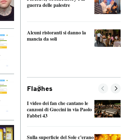
“Odis
guerra delle palestre
Che s
strum
Alcuni ristoranti si danno la
mancia da soli
Fla
hes
I video dei fan che cantano le
Il de
canzoni di Guccini in via Paolo
Edoar
Fabbri 43
cappi
Sulla superficie del Sole c’erano
Il fi