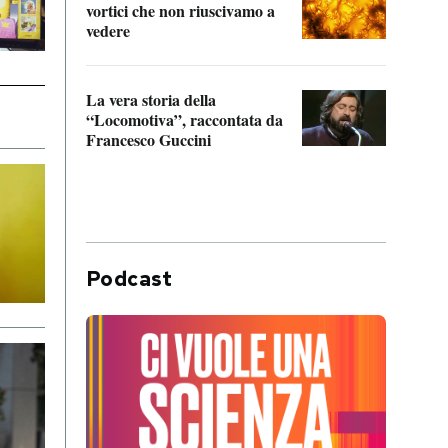
vortici che non riuscivamo a
facen
vedere
dentr
La vera storia della
Il vi
“Locomotiva”, raccontata da
inseg
Francesco Guccini
Khers
Podcast