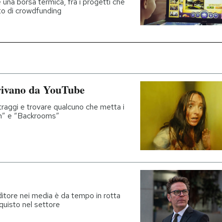
 una borsa termica, fra i progetti che
ito di crowdfunding
rrivano da YouTube
etraggi e trovare qualcuno che metta i
n” e “Backrooms”
nditore nei media è da tempo in rotta
quisto nel settore