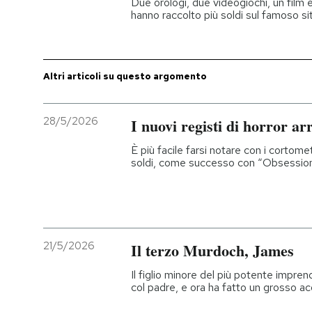
Due orologi, due videogiochi, un film e
hanno raccolto più soldi sul famoso s
Altri articoli su questo argomento
28/5/2026
I nuovi registi di horror a
È più facile farsi notare con i cortom
soldi, come successo con “Obsessio
21/5/2026
Il terzo Murdoch, James
Il figlio minore del più potente impre
col padre, e ora ha fatto un grosso ac