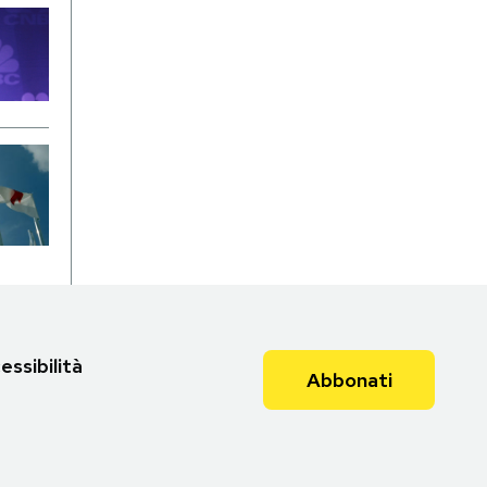
essibilità
Abbonati