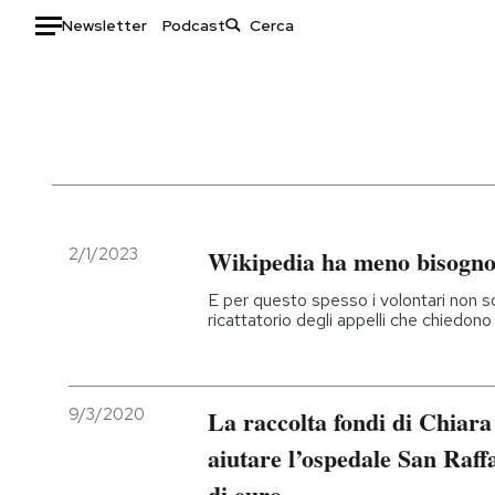
Newsletter
Podcast
Auto
HOME
Italia
Moda
Mondo
Libri
Politica
Consumismi
2/1/2023
Wikipedia ha meno bisogno d
Tecnologia
Storie/Idee
E per questo spesso i volontari non s
Internet
Ok Boomer!
ricattatorio degli appelli che chiedon
Scienza
Media
Cultura
Europa
Economia
Altrecose
9/3/2020
La raccolta fondi di Chiara
Sport
Mondiali calcio 2026
aiutare l’ospedale San Raff
di euro