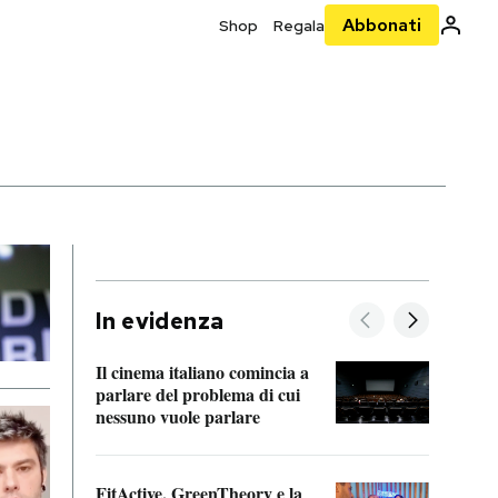
Abbonati
Shop
Regala
In evidenza
Il cinema italiano comincia a
A cos
parlare del problema di cui
nessuno vuole parlare
Cosa 
FitActive, GreenTheory e la