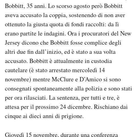
Bobbitt, 35 anni. Lo scorso agosto però Bobbitt
Notifiche mobile
Regala il Post
aveva accusato la coppia, sostenendo di non aver
Hai bisogno di aiuto?
ottenuto la giusta quota di fondi raccolti: da lì
Esci
erano partite le indagini. Ora i procuratori del New
Jersey dicono che Bobbitt fosse complice degli
altri due fin dall’inizio, ed è stato a sua volta
accusato. Bobbitt è attualmente in custodia
cautelare (è stato arrestato mercoledì 14
novembre) mentre McClure e D’Amico si sono
consegnati spontaneamente alla polizia e sono stati
per ora rilasciati. La sentenza, per tutti e tre, è
attesa per il prossimo 24 dicembre. Rischiano dai
cinque ai dieci anni di prigione.
Giovedì 15 novembre, durante una conferenza