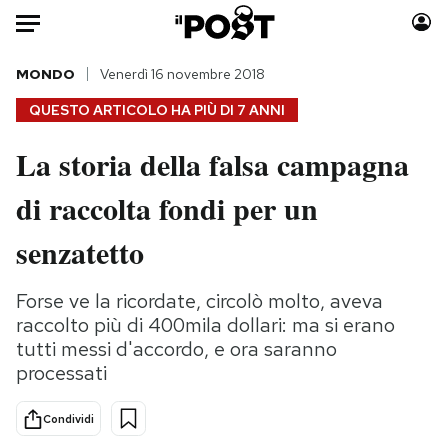
Auto
MONDO
Venerdì 16 novembre 2018
QUESTO ARTICOLO HA PIÙ DI
7 ANNI
HOME
La storia della falsa campagna
Italia
Moda
di raccolta fondi per un
Mondo
Libri
Politica
Consumismi
senzatetto
Tecnologia
Storie/Idee
Internet
Ok Boomer!
Forse ve la ricordate, circolò molto, aveva
Scienza
Media
raccolto più di 400mila dollari: ma si erano
Cultura
Europa
tutti messi d'accordo, e ora saranno
processati
Economia
Altrecose
Sport
Mondiali calcio 2026
Condividi