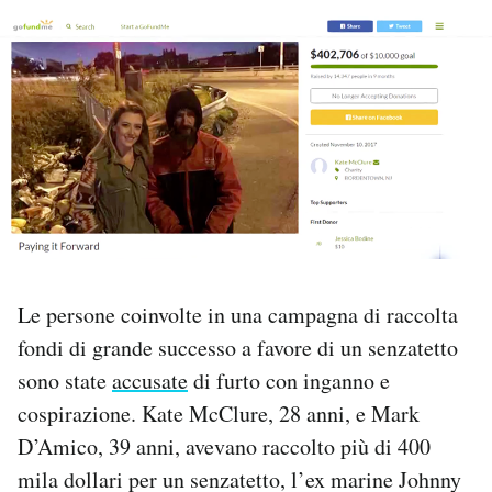
PODCAST
NEWSLETTER
I MIEI PREFERITI
SHOP
Le persone coinvolte in una campagna di raccolta
CALENDARIO
fondi di grande successo a favore di un senzatetto
sono state
accusate
di furto con inganno e
AREA PERSONALE
cospirazione. Kate McClure, 28 anni, e Mark
D’Amico, 39 anni, avevano raccolto più di 400
Area Personale
mila dollari per un senzatetto, l’ex marine Johnny
Newsletter