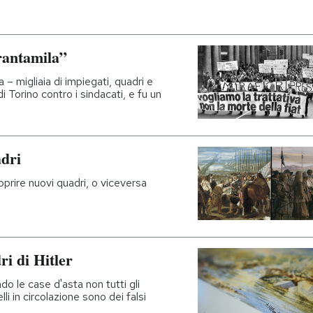
rantamila”
 – migliaia di impiegati, quadri e
 di Torino contro i sindacati, e fu un
adri
prire nuovi quadri, o viceversa
i di Hitler
ndo le case d'asta non tutti gli
li in circolazione sono dei falsi