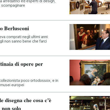
a arredatrici ed esperti di design,
le scompaginare
io Berlusconi
eva comprati negli ultimi anni
figli non sanno bene che farci
tinaia di opere per
collezionista poco ortodosso», e in
i musei europei
ale disegna che cosa c’è
e non solo