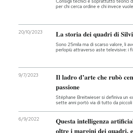
Consigli tecnici e soprattutto teorici d
per chi cerca ordine e chi invece vuo
PODCAST
NEWSLETTER
20/10/2023
La storia dei quadri di Silv
Sono 25mila ma di scarso valore, li av
perlopiù attraverso aste televisive: i 
I MIEI PREFERITI
SHOP
9/7/2023
Il ladro d’arte che rubò cen
passione
CALENDARIO
Stéphane Breitwieser si definiva un «
sette anni portò via di tutto da piccol
AREA PERSONALE
6/9/2022
Questa intelligenza artifici
Entra
oltre i margini dei quadri, 