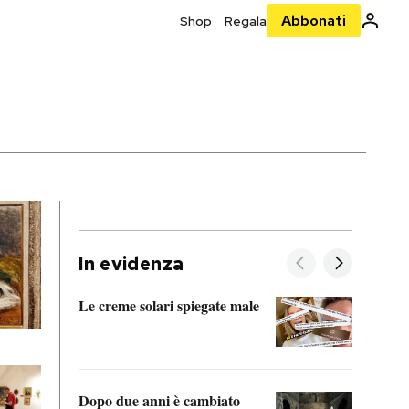
Abbonati
Shop
Regala
In evidenza
Le creme solari spiegate male
FitAc
guerr
Dopo due anni è cambiato
A cos