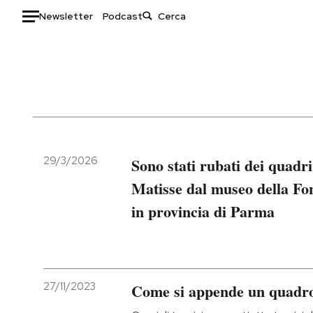
Newsletter
Podcast
Auto
HOME
Italia
Moda
Mondo
Libri
Politica
Consumismi
29/3/2026
Sono stati rubati dei quadr
Tecnologia
Storie/Idee
Matisse dal museo della F
Internet
Ok Boomer!
in provincia di Parma
Scienza
Media
Cultura
Europa
Economia
Altrecose
Sport
Mondiali calcio 2026
27/11/2023
Come si appende un quadr