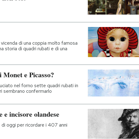
la vicenda di una coppia molto famosa
na storia di quadri rubati e di una
di Monet e Picasso?
iato nel forno sette quadri rubati in
eri sembrano confermarlo
 e incisore olandese
 di oggi per ricordare i 407 anni