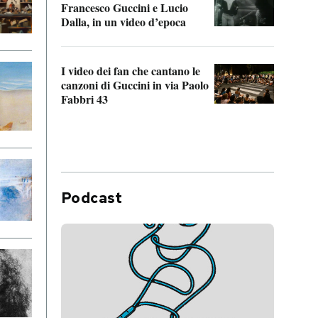
Francesco Guccini e Lucio
“Loco
Dalla, in un video d’epoca
Franc
I video dei fan che cantano le
Il de
canzoni di Guccini in via Paolo
Edoar
Fabbri 43
cappi
Podcast