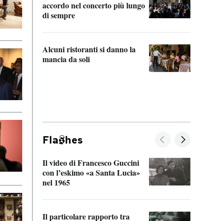
accordo nel concerto più lungo
di sempre
Il ci
parla
Alcuni ristoranti si danno la
nessu
mancia da soli
Fla
hes
Il video di Francesco Guccini
Sulla
con l’eskimo «a Santa Lucia»
vorti
nel 1965
veder
Il particolare rapporto tra
La ve