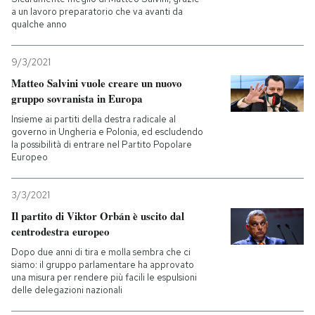
a un lavoro preparatorio che va avanti da
qualche anno
PODCAST
9/3/2021
NEWSLETTER
Matteo Salvini vuole creare un nuovo
gruppo sovranista in Europa
Insieme ai partiti della destra radicale al
I MIEI PREFERITI
governo in Ungheria e Polonia, ed escludendo
la possibilità di entrare nel Partito Popolare
Europeo
SHOP
3/3/2021
CALENDARIO
Il partito di Viktor Orbán è uscito dal
centrodestra europeo
Dopo due anni di tira e molla sembra che ci
AREA PERSONALE
siamo: il gruppo parlamentare ha approvato
una misura per rendere più facili le espulsioni
Entra
delle delegazioni nazionali