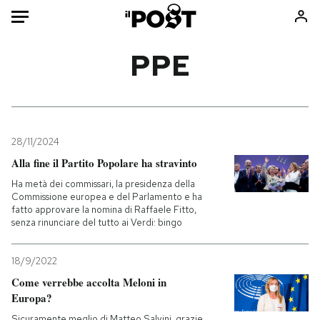
Auto
PPE
HOME
Italia
Moda
Mondo
Libri
28/11/2024
Politica
Consumismi
Alla fine il Partito Popolare ha stravinto
Tecnologia
Storie/Idee
Ha metà dei commissari, la presidenza della
Commissione europea e del Parlamento e ha
Internet
Ok Boomer!
fatto approvare la nomina di Raffaele Fitto,
Scienza
Media
senza rinunciare del tutto ai Verdi: bingo
Cultura
Europa
18/9/2022
Economia
Altrecose
Come verrebbe accolta Meloni in
Sport
Mondiali calcio 2026
Europa?
Sicuramente meglio di Matteo Salvini, grazie