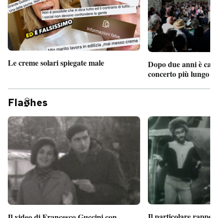
Le creme solari spiegate male
Dopo due anni è camb
concerto più lungo d
Fla
hes
Il particolare rappor
Il video di Francesco Guccini con