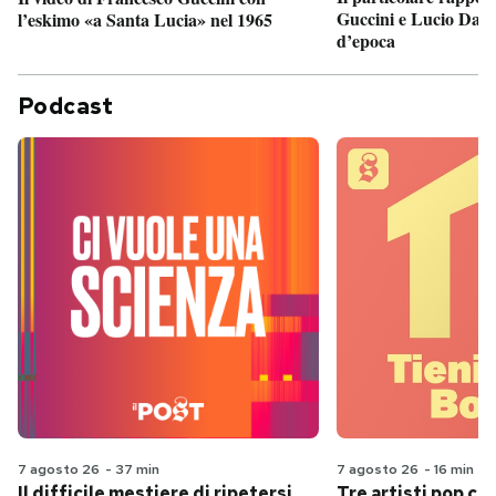
Guccini e Lucio Dalla
l’eskimo «a Santa Lucia» nel 1965
d’epoca
Podcast
7 agosto 26
-
37 min
7 agosto 26
-
16 min
Il difficile mestiere di ripetersi
Tre artisti pop ch