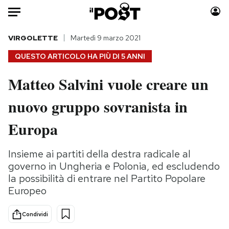
Auto
VIRGOLETTE
Martedì 9 marzo 2021
QUESTO ARTICOLO HA PIÙ DI
5 ANNI
HOME
Matteo Salvini vuole creare un
Italia
Moda
nuovo gruppo sovranista in
Mondo
Libri
Politica
Consumismi
Europa
Tecnologia
Storie/Idee
Internet
Ok Boomer!
Insieme ai partiti della destra radicale al
Scienza
Media
governo in Ungheria e Polonia, ed escludendo
Cultura
Europa
la possibilità di entrare nel Partito Popolare
Europeo
Economia
Altrecose
Sport
Mondiali calcio 2026
Condividi