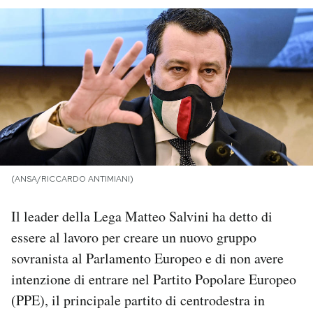
PODCAST
NEWSLETTER
I MIEI PREFERITI
SHOP
(ANSA/RICCARDO ANTIMIANI)
CALENDARIO
Il leader della Lega Matteo Salvini ha detto di
essere al lavoro per creare un nuovo gruppo
sovranista al Parlamento Europeo e di non avere
AREA PERSONALE
intenzione di entrare nel Partito Popolare Europeo
Area Personale
(PPE), il principale partito di centrodestra in
Newsletter