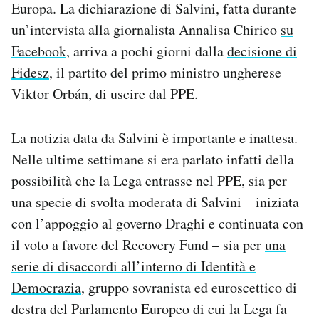
Europa. La dichiarazione di Salvini, fatta durante
Notifiche mobile
un’intervista alla giornalista Annalisa Chirico
su
Regala il Post
Facebook
, arriva a pochi giorni dalla
decisione di
Hai bisogno di aiuto?
Esci
Fidesz
, il partito del primo ministro ungherese
Viktor Orbán, di uscire dal PPE.
La notizia data da Salvini è importante e inattesa.
Nelle ultime settimane si era parlato infatti della
possibilità che la Lega entrasse nel PPE, sia per
una specie di svolta moderata di Salvini – iniziata
con l’appoggio al governo Draghi e continuata con
il voto a favore del Recovery Fund – sia per
una
serie di disaccordi all’interno di Identità e
Democrazia
, gruppo sovranista ed euroscettico di
destra del Parlamento Europeo di cui la Lega fa