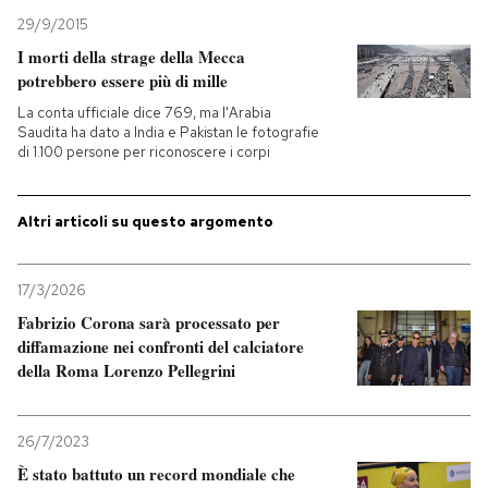
29/9/2015
PODCAST
I morti della strage della Mecca
potrebbero essere più di mille
La conta ufficiale dice 769, ma l'Arabia
NEWSLETTER
Saudita ha dato a India e Pakistan le fotografie
di 1.100 persone per riconoscere i corpi
I MIEI PREFERITI
Altri articoli su questo argomento
SHOP
17/3/2026
Fabrizio Corona sarà processato per
CALENDARIO
diffamazione nei confronti del calciatore
della Roma Lorenzo Pellegrini
AREA PERSONALE
26/7/2023
Entra
È stato battuto un record mondiale che