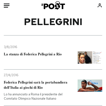
Auto
PELLEGRINI
HOME
Italia
Moda
Mondo
Libri
3/8/2016
Politica
Consumismi
La stanza di Federica Pellegrini a Rio
Tecnologia
Storie/Idee
Internet
Ok Boomer!
Scienza
Media
27/4/2016
Cultura
Europa
Federica Pellegrini sarà la portabandiera
dell’Italia ai giochi di Rio
Economia
Altrecose
Sport
Mondiali calcio 2026
Lo ha annunciato a Roma il presidente del
Comitato Olimpico Nazionale Italiano