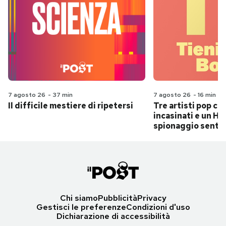
7 agosto 26
-
37 min
7 agosto 26
-
16 min
Il difficile mestiere di ripetersi
Tre artisti pop ch
incasinati e un Hit
spionaggio senti
Chi siamo
Pubblicità
Privacy
Gestisci le preferenze
Condizioni d'uso
Dichiarazione di accessibilità