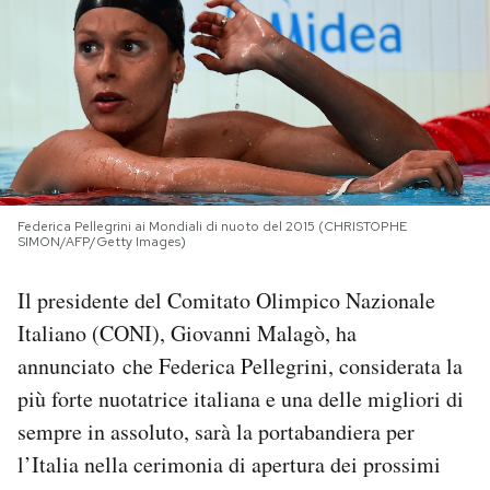
PODCAST
NEWSLETTER
I MIEI PREFERITI
Federica Pellegrini ai Mondiali di nuoto del 2015 (CHRISTOPHE
SIMON/AFP/Getty Images)
SHOP
Il presidente del Comitato Olimpico Nazionale
Italiano (CONI), Giovanni Malagò, ha
CALENDARIO
annunciato che Federica Pellegrini, considerata la
più forte nuotatrice italiana e una delle migliori di
AREA PERSONALE
sempre in assoluto, sarà la portabandiera per
Area Personale
l’Italia nella cerimonia di apertura dei prossimi
Newsletter