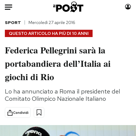
Auto
SPORT
Mercoledì 27 aprile 2016
QUESTO ARTICOLO HA PIÙ DI
10 ANNI
HOME
Federica Pellegrini sarà la
Italia
Moda
portabandiera dell’Italia ai
Mondo
Libri
Politica
Consumismi
giochi di Rio
Tecnologia
Storie/Idee
Internet
Ok Boomer!
Lo ha annunciato a Roma il presidente del
Scienza
Media
Comitato Olimpico Nazionale Italiano
Cultura
Europa
Economia
Altrecose
Condividi
Sport
Mondiali calcio 2026