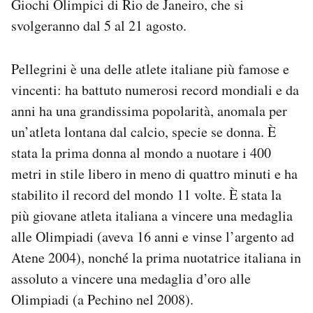
Giochi Olimpici di Rio de Janeiro, che si
Notifiche mobile
svolgeranno dal 5 al 21 agosto.
Regala il Post
Hai bisogno di aiuto?
Esci
Pellegrini è una delle atlete italiane più famose e
vincenti: ha battuto numerosi record mondiali e da
anni ha una grandissima popolarità, anomala per
un’atleta lontana dal calcio, specie se donna. È
stata la prima donna al mondo a nuotare i 400
metri in stile libero in meno di quattro minuti e ha
stabilito il record del mondo 11 volte. È stata la
più giovane atleta italiana a vincere una medaglia
alle Olimpiadi (aveva 16 anni e vinse l’argento ad
Atene 2004), nonché la prima nuotatrice italiana in
assoluto a vincere una medaglia d’oro alle
Olimpiadi (a Pechino nel 2008).