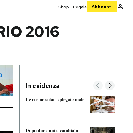
Abbonati
Shop
Regala
IO 2016
In evidenza
Le creme solari spiegate male
FitAc
guerr
Dopo due anni è cambiato
A cos