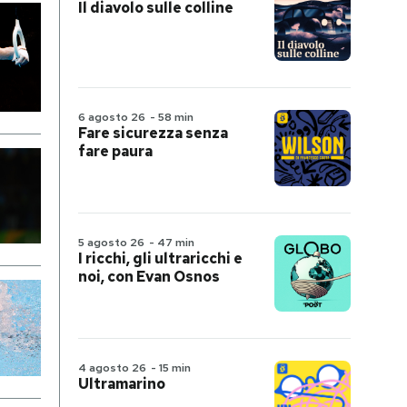
Il diavolo sulle colline
6 agosto 26
-
58 min
Fare sicurezza senza
fare paura
5 agosto 26
-
47 min
I ricchi, gli ultraricchi e
noi, con Evan Osnos
4 agosto 26
-
15 min
Ultramarino