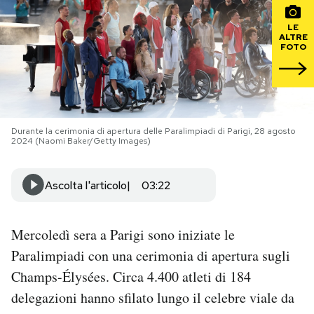
LE
PODCAST
ALTRE
FOTO
NEWSLETTER
I MIEI PREFERITI
Durante la cerimonia di apertura delle Paralimpiadi di Parigi, 28 agosto
2024 (Naomi Baker/Getty Images)
SHOP
Ascolta l'articolo
03:22
CALENDARIO
Mercoledì sera a Parigi sono iniziate le
Paralimpiadi con una cerimonia di apertura sugli
AREA PERSONALE
Champs-Élysées. Circa 4.400 atleti di 184
Area Personale
delegazioni hanno sfilato lungo il celebre viale da
Newsletter