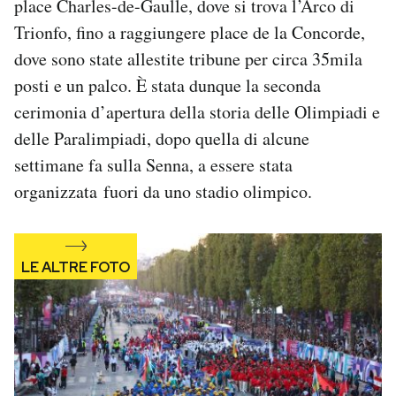
place Charles-de-Gaulle, dove si trova l’Arco di
Notifiche mobile
Trionfo, fino a raggiungere place de la Concorde,
Regala il Post
dove sono state allestite tribune per circa 35mila
Hai bisogno di aiuto?
posti e un palco. È stata dunque la seconda
Esci
cerimonia d’apertura della storia delle Olimpiadi e
delle Paralimpiadi, dopo quella di alcune
settimane fa sulla Senna, a essere stata
organizzata fuori da uno stadio olimpico.