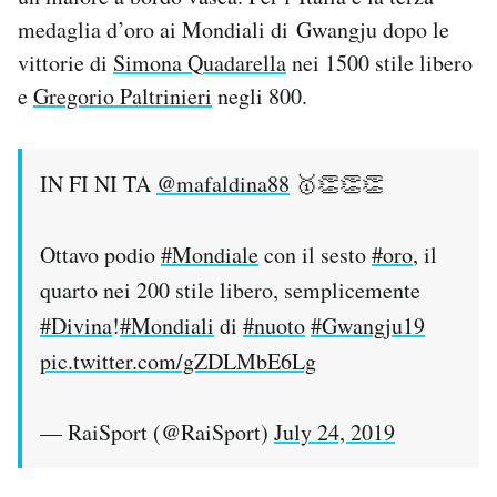
Notifiche mobile
medaglia d’oro ai Mondiali di Gwangju dopo le
Regala il Post
vittorie di
Simona Quadarella
nei 1500 stile libero
Hai bisogno di aiuto?
e
Gregorio Paltrinieri
negli 800.
Esci
IN FI NI TA
@mafaldina88
🥇👏👏👏
Ottavo podio
#Mondiale
con il sesto
#oro
, il
quarto nei 200 stile libero, semplicemente
#Divina
!
#Mondiali
di
#nuoto
#Gwangju19
pic.twitter.com/gZDLMbE6Lg
— RaiSport (@RaiSport)
July 24, 2019