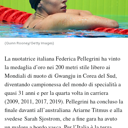
PODCAST
NEWSLETTER
(Quinn Rooney/Getty Images)
I MIEI PREFERITI
La nuotatrice italiana Federica Pellegrini ha vinto
la medaglia d’oro nei 200 metri stile libero ai
SHOP
Mondiali di nuoto di Gwangju in Corea del Sud,
diventando campionessa del mondo di specialità a
CALENDARIO
quasi 31 anni e per la quarta volta in carriera
(2009, 2011, 2017, 2019). Pellegrini ha concluso la
AREA PERSONALE
finale davanti all’australiana Ariarne Titmus e alla
svedese Sarah Sjostrom, che a fine gara ha avuto
Area Personale
Newsletter
un malore a bordo vasca. Per l’Italia è la terza