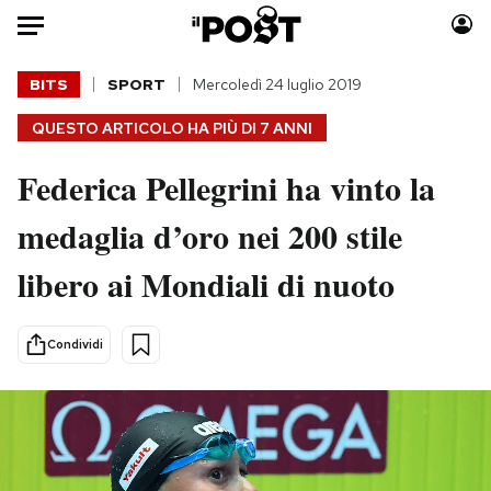
Auto
BITS
SPORT
Mercoledì 24 luglio 2019
QUESTO ARTICOLO HA PIÙ DI
7 ANNI
HOME
Federica Pellegrini ha vinto la
Italia
Moda
Mondo
Libri
medaglia d’oro nei 200 stile
Politica
Consumismi
libero ai Mondiali di nuoto
Tecnologia
Storie/Idee
Internet
Ok Boomer!
Scienza
Media
Condividi
Cultura
Europa
Economia
Altrecose
Sport
Mondiali calcio 2026