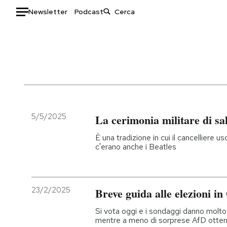
Newsletter
Podcast
Auto
HOME
Italia
Moda
Mondo
Libri
Politica
Consumismi
5/5/2025
La cerimonia militare di sa
Tecnologia
Storie/Idee
È una tradizione in cui il cancelliere u
Internet
Ok Boomer!
c'erano anche i Beatles
Scienza
Media
Cultura
Europa
Economia
Altrecose
23/2/2025
Breve guida alle elezioni i
Sport
Mondiali calcio 2026
Si vota oggi e i sondaggi danno molto
mentre a meno di sorprese AfD otterrà 