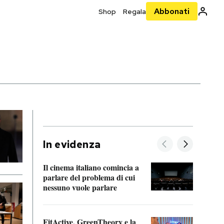
Abbonati
Shop
Regala
In evidenza
Il cinema italiano comincia a
A cos
parlare del problema di cui
nessuno vuole parlare
Cosa 
FitActive, GreenTheory e la