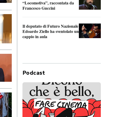
“Locomotiva”, raccontata da
inseg
Francesco Guccini
Khers
Il deputato di Futuro Nazionale
La pl
Edoardo Ziello ha sventolato un
da P
cappio in aula
Podcast