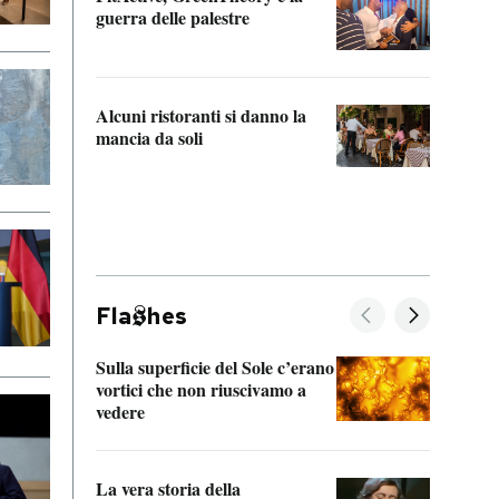
“Odis
guerra delle palestre
Che s
strum
Alcuni ristoranti si danno la
mancia da soli
Fla
hes
Sulla superficie del Sole c’erano
Il fi
vortici che non riuscivamo a
facen
vedere
dentr
La vera storia della
Il vi