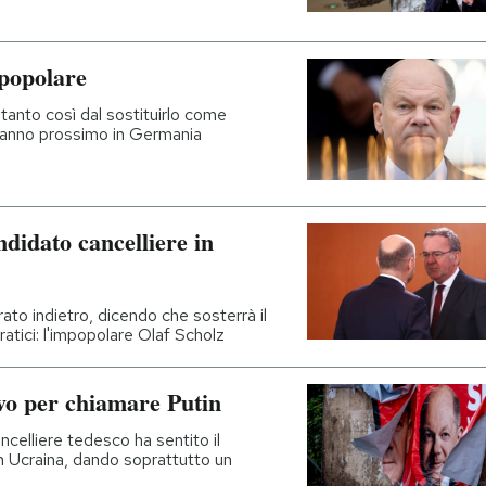
popolare
a tanto così dal sostituirlo come
ll'anno prossimo in Germania
ndidato cancelliere in
irato indietro, dicendo che sosterrà il
atici: l'impopolare Olaf Scholz
ivo per chiamare Putin
ancelliere tedesco ha sentito il
in Ucraina, dando soprattutto un