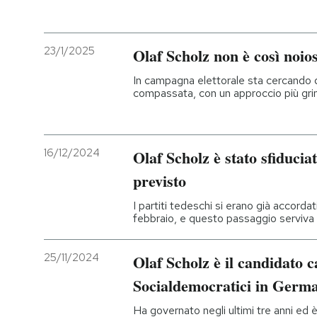
PODCAST
23/1/2025
Olaf Scholz non è così noio
NEWSLETTER
In campagna elettorale sta cercando d
compassata, con un approccio più gri
I MIEI PREFERITI
16/12/2024
Olaf Scholz è stato sfiduci
SHOP
previsto
I partiti tedeschi si erano già accordat
CALENDARIO
febbraio, e questo passaggio serviva 
25/11/2024
Olaf Scholz è il candidato c
AREA PERSONALE
Socialdemocratici in Germ
Entra
Ha governato negli ultimi tre anni ed è