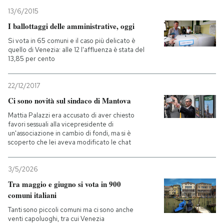
13/6/2015
PODCAST
I ballottaggi delle amministrative, oggi
Si vota in 65 comuni e il caso più delicato è
quello di Venezia: alle 12 l'affluenza è stata del
NEWSLETTER
13,85 per cento
22/12/2017
I MIEI PREFERITI
Ci sono novità sul sindaco di Mantova
Mattia Palazzi era accusato di aver chiesto
SHOP
favori sessuali alla vicepresidente di
un'associazione in cambio di fondi, ma si è
scoperto che lei aveva modificato le chat
CALENDARIO
3/5/2026
Tra maggio e giugno si vota in 900
AREA PERSONALE
comuni italiani
Entra
Tanti sono piccoli comuni ma ci sono anche
venti capoluoghi, tra cui Venezia