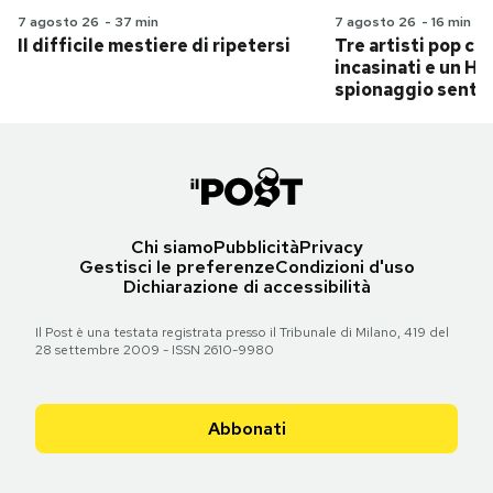
7 agosto 26
-
37 min
7 agosto 26
-
16 min
Il difficile mestiere di ripetersi
Tre artisti pop ch
incasinati e un Hit
spionaggio senti
Chi siamo
Pubblicità
Privacy
Gestisci le preferenze
Condizioni d'uso
Dichiarazione di accessibilità
Il Post è una testata registrata presso il Tribunale di Milano, 419 del
28 settembre 2009 - ISSN 2610-9980
Abbonati