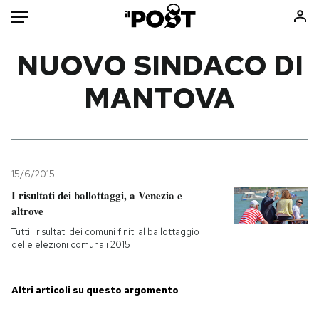
Auto
NUOVO SINDACO DI
MANTOVA
HOME
Italia
Moda
Mondo
Libri
Politica
Consumismi
15/6/2015
Tecnologia
Storie/Idee
I risultati dei ballottaggi, a Venezia e
Internet
Ok Boomer!
altrove
Scienza
Media
Tutti i risultati dei comuni finiti al ballottaggio
Cultura
Europa
delle elezioni comunali 2015
Economia
Altrecose
Sport
Mondiali calcio 2026
Altri articoli su questo argomento