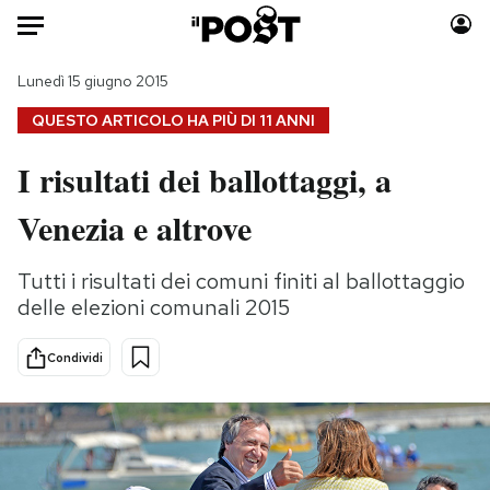
Auto
Lunedì 15 giugno 2015
QUESTO ARTICOLO HA PIÙ DI
11 ANNI
HOME
I risultati dei ballottaggi, a
Italia
Moda
Venezia e altrove
Mondo
Libri
Politica
Consumismi
Tutti i risultati dei comuni finiti al ballottaggio
Tecnologia
Storie/Idee
delle elezioni comunali 2015
Internet
Ok Boomer!
Scienza
Media
Condividi
Cultura
Europa
Economia
Altrecose
Sport
Mondiali calcio 2026