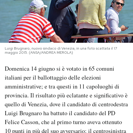
PODCAST
NEWSLETTER
Luigi Brugnaro, nuovo sindaco di Venezia, in una foto scattata il 17
I MIEI PREFERITI
maggio 2015. (ANSA/ANDREA MEROLA)
Domenica 14 giugno si è votato in 65 comuni
SHOP
italiani per il ballottaggio delle elezioni
amministrative; e tra questi in 11 capoluoghi di
CALENDARIO
provincia. Il risultato più eclatante e significativo è
quello di Venezia, dove il candidato di centrodestra
AREA PERSONALE
Luigi Brugnaro ha battuto il candidato del PD
Felice Casson, che al primo turno aveva ottenuto
Area Personale
10 punti in più del suo avversario; il centrosinistra
Newsletter