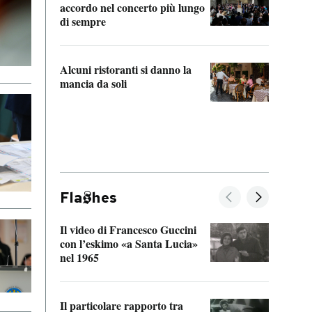
accordo nel concerto più lungo
di sempre
Il ci
parla
Alcuni ristoranti si danno la
nessu
mancia da soli
Fla
hes
Il video di Francesco Guccini
Sulla
con l’eskimo «a Santa Lucia»
vorti
nel 1965
veder
Il particolare rapporto tra
La ve