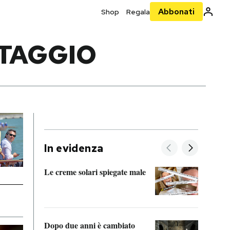
Abbonati
Shop
Regala
TTAGGIO
In evidenza
Le creme solari spiegate male
FitAc
guerr
Dopo due anni è cambiato
A cos