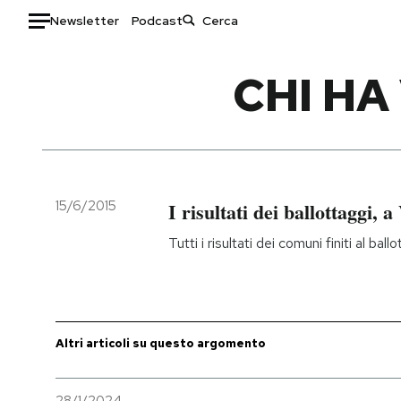
Newsletter
Podcast
Auto
CHI HA
HOME
Italia
Moda
Mondo
Libri
Politica
Consumismi
15/6/2015
I risultati dei ballottaggi, a
Tecnologia
Storie/Idee
Tutti i risultati dei comuni finiti al ba
Internet
Ok Boomer!
Scienza
Media
Cultura
Europa
Economia
Altrecose
Altri articoli su questo argomento
Sport
Mondiali calcio 2026