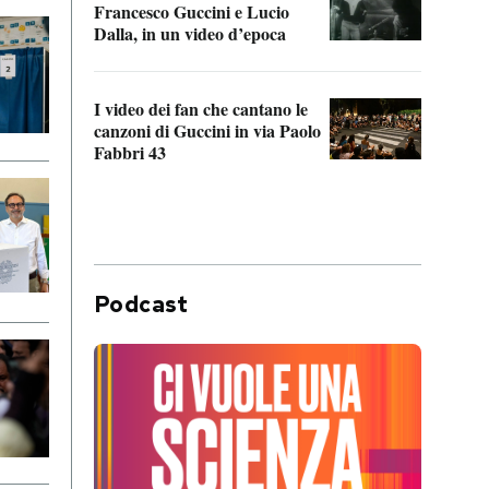
Francesco Guccini e Lucio
“Loco
Dalla, in un video d’epoca
Franc
I video dei fan che cantano le
Il de
canzoni di Guccini in via Paolo
Edoar
Fabbri 43
cappi
Podcast