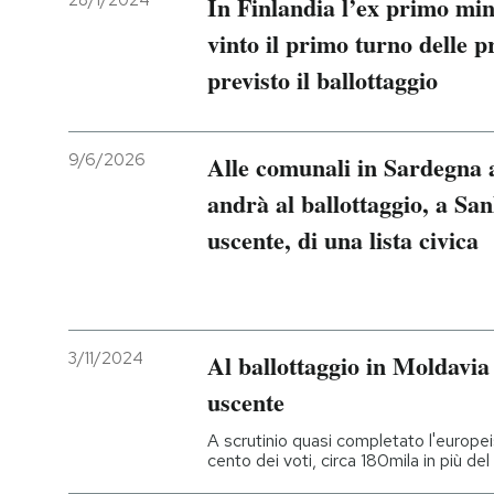
28/1/2024
In Finlandia l’ex primo mi
vinto il primo turno delle p
PODCAST
previsto il ballottaggio
NEWSLETTER
9/6/2026
Alle comunali in Sardegna 
I MIEI PREFERITI
andrà al ballottaggio, a San
uscente, di una lista civica
SHOP
CALENDARIO
3/11/2024
Al ballottaggio in Moldavia
uscente
AREA PERSONALE
A scrutinio quasi completato l'europe
Entra
cento dei voti, circa 180mila in più de