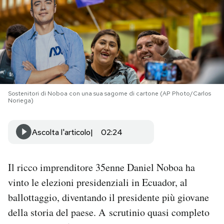
PODCAST
NEWSLETTER
I MIEI PREFERITI
Sostenitori di Noboa con una sua sagome di cartone (AP Photo/Carlos
Noriega)
SHOP
Ascolta l'articolo
02:24
CALENDARIO
Il ricco imprenditore 35enne Daniel Noboa ha
vinto le elezioni presidenziali in Ecuador, al
AREA PERSONALE
ballottaggio, diventando il presidente più giovane
Area Personale
della storia del paese. A scrutinio quasi completo
Newsletter