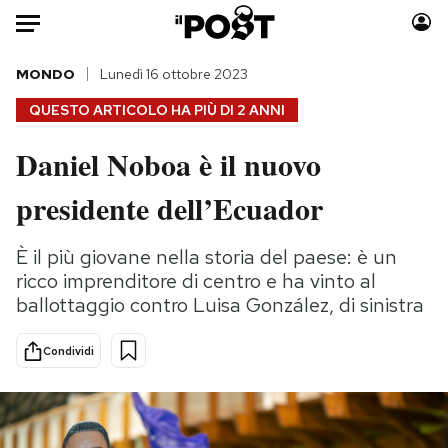
Auto
MONDO
Lunedì 16 ottobre 2023
QUESTO ARTICOLO HA PIÙ DI
2 ANNI
HOME
Daniel Noboa è il nuovo
Italia
Moda
presidente dell’Ecuador
Mondo
Libri
Politica
Consumismi
È il più giovane nella storia del paese: è un
Tecnologia
Storie/Idee
ricco imprenditore di centro e ha vinto al
Internet
Ok Boomer!
ballottaggio contro Luisa González, di sinistra
Scienza
Media
Cultura
Europa
Condividi
Economia
Altrecose
Sport
Mondiali calcio 2026