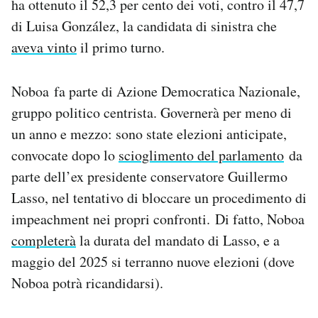
ha ottenuto il 52,3 per cento dei voti, contro il 47,7
Notifiche mobile
di Luisa González, la candidata di sinistra che
Regala il Post
aveva vinto
il primo turno.
Hai bisogno di aiuto?
Esci
Noboa fa parte di Azione Democratica Nazionale,
gruppo politico centrista. Governerà per meno di
un anno e mezzo: sono state elezioni anticipate,
convocate dopo lo
scioglimento del parlamento
da
parte dell’ex presidente conservatore Guillermo
Lasso, nel tentativo di bloccare un procedimento di
impeachment nei propri confronti. Di fatto, Noboa
completerà
la durata del mandato di Lasso, e a
maggio del 2025 si terranno nuove elezioni (dove
Noboa potrà ricandidarsi).