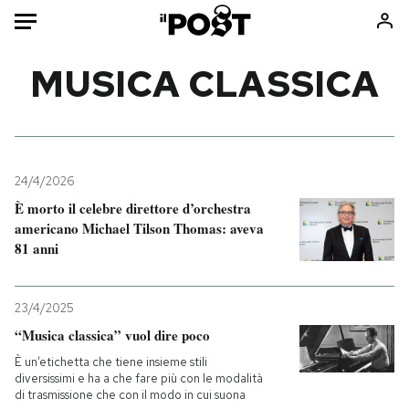
Auto
MUSICA CLASSICA
HOME
Italia
Moda
Mondo
Libri
24/4/2026
Politica
Consumismi
È morto il celebre direttore d’orchestra
americano Michael Tilson Thomas: aveva
Tecnologia
Storie/Idee
81 anni
Internet
Ok Boomer!
Scienza
Media
23/4/2025
Cultura
Europa
“Musica classica” vuol dire poco
Economia
Altrecose
È un’etichetta che tiene insieme stili
Sport
Mondiali calcio 2026
diversissimi e ha a che fare più con le modalità
di trasmissione che con il modo in cui suona