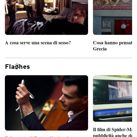
A cosa serve una scena di sesso?
Cosa hanno pensato d
Grecia
Fla
hes
Il film di Spider-Man
pubblicità anche dent