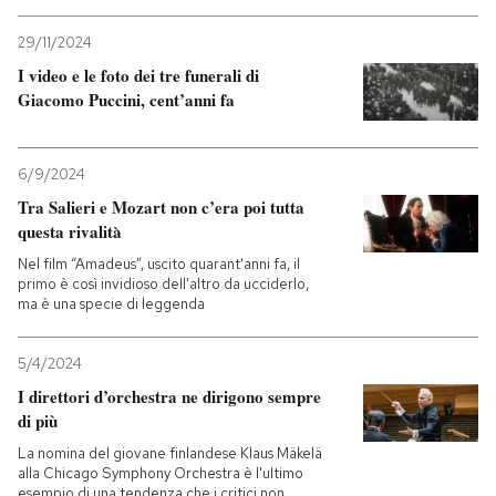
29/11/2024
PODCAST
I video e le foto dei tre funerali di
Giacomo Puccini, cent’anni fa
NEWSLETTER
6/9/2024
I MIEI PREFERITI
Tra Salieri e Mozart non c’era poi tutta
questa rivalità
SHOP
Nel film “Amadeus”, uscito quarant'anni fa, il
primo è così invidioso dell'altro da ucciderlo,
ma è una specie di leggenda
CALENDARIO
5/4/2024
I direttori d’orchestra ne dirigono sempre
AREA PERSONALE
di più
La nomina del giovane finlandese Klaus Mäkelä
Entra
alla Chicago Symphony Orchestra è l'ultimo
esempio di una tendenza che i critici non