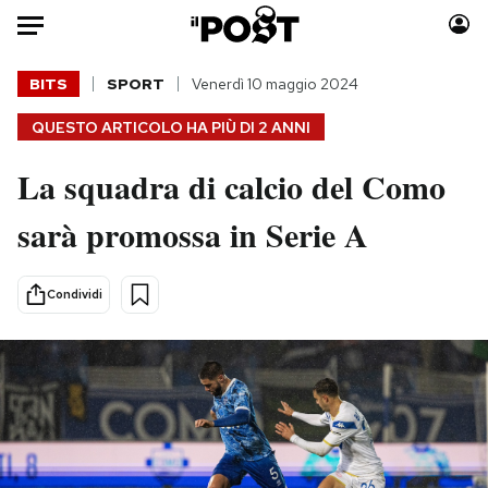
Auto
BITS
SPORT
Venerdì 10 maggio 2024
QUESTO ARTICOLO HA PIÙ DI
2 ANNI
HOME
La squadra di calcio del Como
Italia
Moda
Mondo
Libri
sarà promossa in Serie A
Politica
Consumismi
Tecnologia
Storie/Idee
Condividi
Internet
Ok Boomer!
Scienza
Media
Cultura
Europa
Economia
Altrecose
Sport
Mondiali calcio 2026