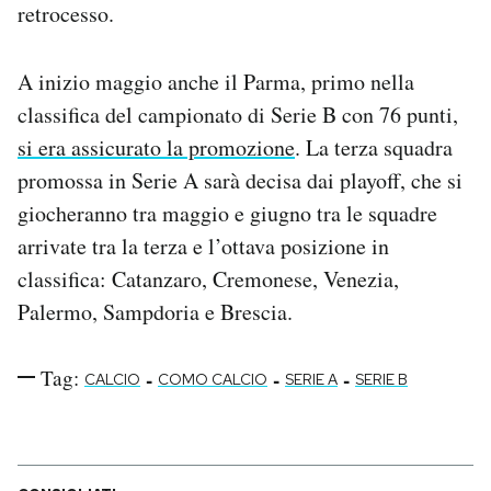
retrocesso.
Notifiche mobile
Regala il Post
Hai bisogno di aiuto?
A inizio maggio anche il Parma, primo nella
Esci
classifica del campionato di Serie B con 76 punti,
si era assicurato la promozione
. La terza squadra
promossa in Serie A sarà decisa dai playoff, che si
giocheranno tra maggio e giugno tra le squadre
arrivate tra la terza e l’ottava posizione in
classifica: Catanzaro, Cremonese, Venezia,
Palermo, Sampdoria e Brescia.
Tag:
-
-
-
CALCIO
COMO CALCIO
SERIE A
SERIE B