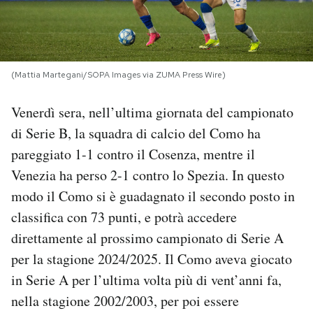
PODCAST
NEWSLETTER
(Mattia Martegani/SOPA Images via ZUMA Press Wire)
Venerdì sera, nell’ultima giornata del campionato
I MIEI PREFERITI
di Serie B, la squadra di calcio del Como ha
pareggiato 1-1 contro il Cosenza, mentre il
SHOP
Venezia ha perso 2-1 contro lo Spezia. In questo
modo il Como si è guadagnato il secondo posto in
CALENDARIO
classifica con 73 punti, e potrà accedere
direttamente al prossimo campionato di Serie A
per la stagione 2024/2025. Il Como aveva giocato
AREA PERSONALE
in Serie A per l’ultima volta più di vent’anni fa,
Area Personale
nella stagione 2002/2003, per poi essere
Newsletter