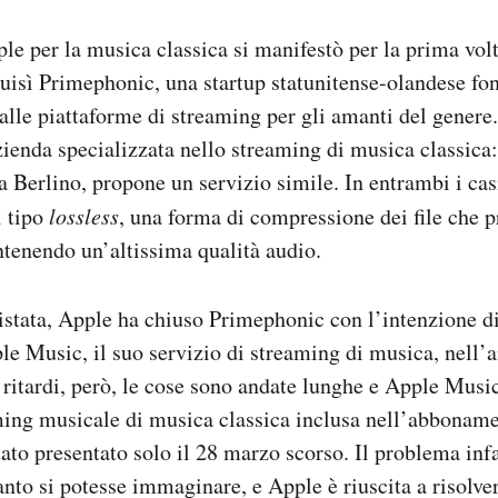
ple per la musica classica si manifestò per la prima vol
isì Primephonic, una startup statunitense-olandese fo
alle piattaforme di streaming per gli amanti del gener
zienda specializzata nello streaming di musica classica
a Berlino, propone un servizio simile. In entrambi i casi
i tipo
lossless
, una forma di compressione dei file che pr
ntenendo un’altissima qualità audio.
stata, Apple ha chiuso Primephonic con l’intenzione di 
le Music, il suo servizio di streaming di musica, nell’
 ritardi, però, le cose sono andate lunghe e Apple Music
aming musicale di musica classica inclusa nell’abboname
ato presentato solo il 28 marzo scorso. Il problema infa
nto si potesse immaginare, e Apple è riuscita a risolver