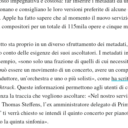
osto impegnativa e costosa: far inserire i metadati da u
onano e consigliano le loro versioni preferite di alcune
Apple ha fatto sapere che al momento il nuovo servizio
a compositori per un totale di 115mila opere e cinque mi
etto sta proprio in un diverso sfruttamento dei metadati
 conto delle esigenze dei suoi ascoltatori. I metadati i
empio, «sono solo una frazione di quelli di cui necessit
può essere un movimento di un concerto, avere un comp
duttore, un’orchestra e uno o più solisti», come
ha scri
htrack
. Queste informazioni permettono agli utenti di 
ienza la traccia che vogliono ascoltare: «Nel nostro serv
8 Thomas Steffens, l’ex amministratore delegato di Pri
ti verrà chiesto se intendi il quinto concerto per pianof
o la quinta sinfonia».