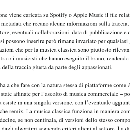
e viene caricata su Spotify o Apple Music il file relat
etadati che recano alcune informazioni sulla traccia, t
tore, eventuali collaborazioni, data di pubblicazione e co
si possono inserire però rimane invariato per qualsiasi
zioni che per la musica classica sono piuttosto rilevan
stra o i musicisti che hanno eseguito il brano, rendendo
ca della traccia giusta da parte degli appassionati.
ha a che fare con la natura stessa di piattaforme come
 state affinate per l’ascolto di musica commerciale – po
a esiste in una singola versione, con l’eventuale aggiunt
alche remix. La musica classica funziona in maniera c
 decine, se non centinaia, di versioni dello stesso com
dagli algoritmi seguendo criteri alieni al settore. La d