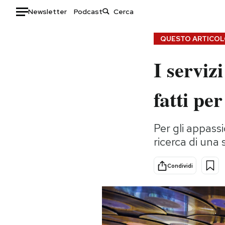
Newsletter
Podcast
Auto
QUESTO ARTICOLO
I serviz
HOME
Italia
Moda
fatti pe
Mondo
Libri
Politica
Consumismi
Per gli appass
Tecnologia
Storie/Idee
ricerca di una 
Internet
Ok Boomer!
Scienza
Media
Condividi
Cultura
Europa
Economia
Altrecose
Sport
Mondiali calcio 2026