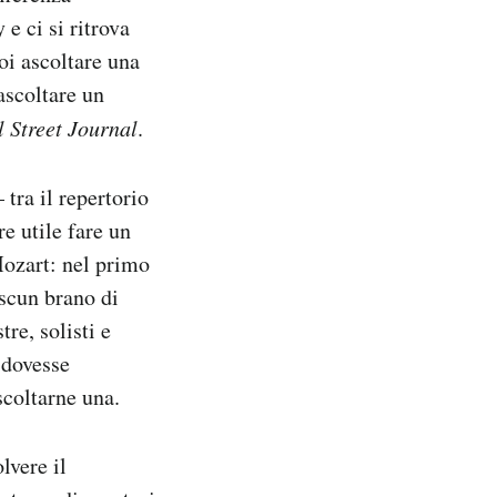
e ci si ritrova
oi ascoltare una
ascoltare un
 Street Journal
.
 tra il repertorio
e utile fare un
Mozart: nel primo
ascun brano di
re, solisti e
 dovesse
scoltarne una.
lvere il