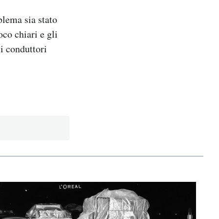
blema sia stato
oco chiari e gli
ei conduttori