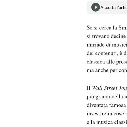
Notifiche mobile
Ascolta l'arti
Regala il Post
Hai bisogno di aiuto?
Se si cerca la Si
Esci
si trovano decine 
miriade di musici
dei contenuti, è 
classica alle pre
ma anche per come
Il
Wall Street Jo
più grandi della 
diventata famosa 
investire in cose
e la musica class