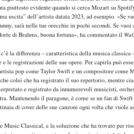
ta piuttosto evidente quando si cerca Mozart su Spotify 
ima uscita” dell’artista datata 2023, ad esempio. «Se vu
nny, sarà nelle tue orecchie in pochi secondi. Se vuoi 
oforte di Brahms, buona fortuna», ha commentato il
Wall
 c’è la differenza – caratteristica della musica classica –
e le registrazioni delle sue opere. Per capirla può esser
’artista pop come Taylor Swift e un compositore come 
nche colei che ha registrato il suo repertorio, mentre ci
erpretato e registrato da innumerevoli musicisti, orchest
stra. Mantenendo il paragone, è come se un fan di Swift
ntinaia di cover delle sue canzoni ogni volta che vuole a
e Music Classical, e la soluzione che ha trovato per riso