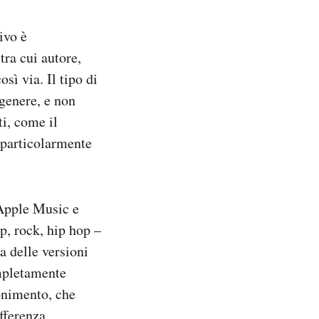
ivo è
ra cui autore,
sì via. Il tipo di
 genere, e non
ti, come il
 particolarmente
 Apple Music e
p, rock, hip hop –
a delle versioni
ompletamente
ponimento, che
ifferenza