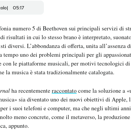
colo
05:17
nfonia numero 5 di Beethoven sui principali servizi di 
di risultati in cui lo stesso brano è interpretato, suonat
sti diversi. L’abbondanza di offerta, unita all’assenza 
da tempo uno dei problemi principali per gli appassiona
se con le piattaforme musicali, per motivi tecnologici di
 la musica è stata tradizionalmente catalogata.
urnal
ha recentemente
raccontato
come la soluzione a «
musica» sia diventato uno dei nuovi obiettivi di Apple, l
per i suoi telefoni e computer, ma che negli ultimi ann
 molto meno concrete, come il metaverso, la produzione
ica, appunto.