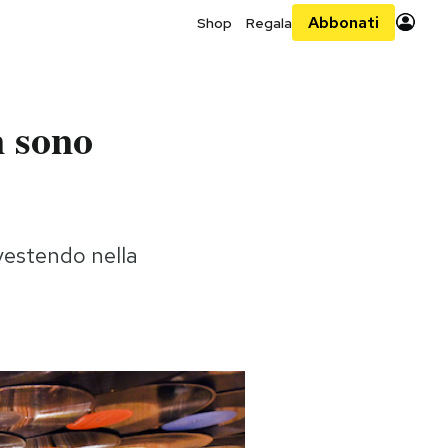
Abbonati
Shop
Regala
n sono
vestendo nella