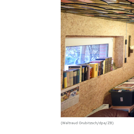
PODCAST
NEWSLETTER
I MIEI PREFERITI
SHOP
CALENDARIO
AREA PERSONALE
Area Personale
(Waltraud Grubitzsch/dpa/ZB)
Newsletter