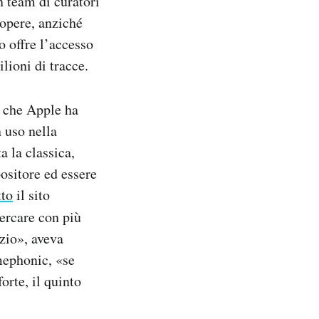
n team di curatori
 opere, anziché
 offre l’accesso
lioni di tracce.
, che Apple ha
n uso nella
a la classica,
ositore ed essere
tto
il sito
cercare con più
izio», aveva
mephonic, «se
orte, il quinto