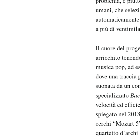
problema, è piutt
umani, che selezi
automaticamente. 
a più di ventimil
Il cuore del prog
arricchito tenendo
musica pop, ad es
dove una traccia 
suonata da un con
specializzato
Bac
velocità ed effic
spiegato nel 201
cerchi “Mozart 5” 
quartetto d’archi 