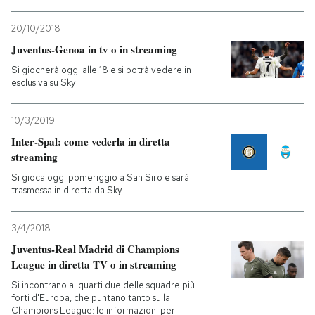
PODCAST
20/10/2018
Juventus-Genoa in tv o in streaming
Si giocherà oggi alle 18 e si potrà vedere in
NEWSLETTER
esclusiva su Sky
10/3/2019
I MIEI PREFERITI
Inter-Spal: come vederla in diretta
streaming
SHOP
Si gioca oggi pomeriggio a San Siro e sarà
trasmessa in diretta da Sky
CALENDARIO
3/4/2018
Juventus-Real Madrid di Champions
AREA PERSONALE
League in diretta TV o in streaming
Si incontrano ai quarti due delle squadre più
Entra
forti d'Europa, che puntano tanto sulla
Champions League: le informazioni per