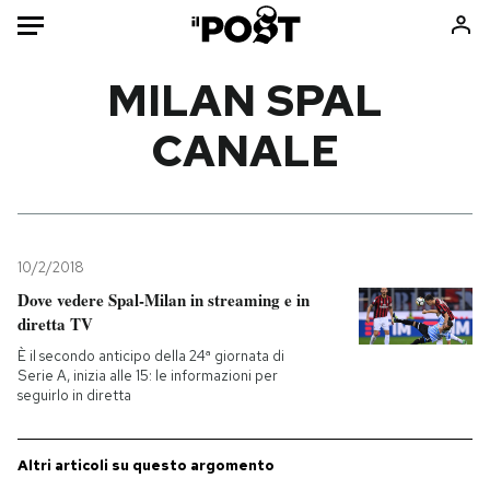
Auto
MILAN SPAL
CANALE
HOME
Italia
Moda
Mondo
Libri
Politica
Consumismi
10/2/2018
Tecnologia
Storie/Idee
Dove vedere Spal-Milan in streaming e in
Internet
Ok Boomer!
diretta TV
Scienza
Media
È il secondo anticipo della 24ª giornata di
Cultura
Europa
Serie A, inizia alle 15: le informazioni per
seguirlo in diretta
Economia
Altrecose
Sport
Mondiali calcio 2026
Altri articoli su questo argomento