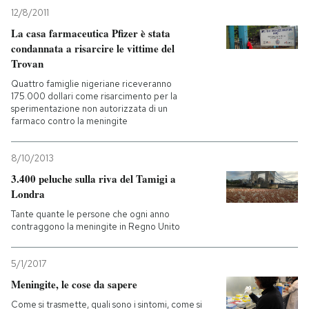
12/8/2011
PODCAST
La casa farmaceutica Pfizer è stata
condannata a risarcire le vittime del
Trovan
NEWSLETTER
Quattro famiglie nigeriane riceveranno
175.000 dollari come risarcimento per la
sperimentazione non autorizzata di un
I MIEI PREFERITI
farmaco contro la meningite
8/10/2013
SHOP
3.400 peluche sulla riva del Tamigi a
Londra
CALENDARIO
Tante quante le persone che ogni anno
contraggono la meningite in Regno Unito
AREA PERSONALE
5/1/2017
Meningite, le cose da sapere
Entra
Come si trasmette, quali sono i sintomi, come si