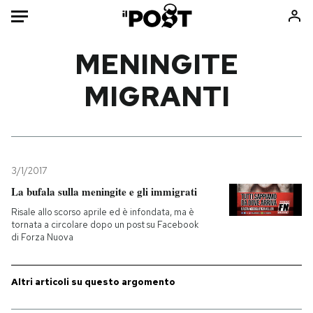
Auto
MENINGITE
MIGRANTI
HOME
Italia
Moda
Mondo
Libri
Politica
Consumismi
3/1/2017
Tecnologia
Storie/Idee
La bufala sulla meningite e gli immigrati
Internet
Ok Boomer!
Risale allo scorso aprile ed è infondata, ma è
Scienza
Media
tornata a circolare dopo un post su Facebook
di Forza Nuova
Cultura
Europa
Economia
Altrecose
Sport
Mondiali calcio 2026
Altri articoli su questo argomento