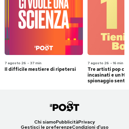
7 agosto 26
-
37 min
7 agosto 26
-
16 min
Il difficile mestiere di ripetersi
Tre artisti pop ch
incasinati e un Hit
spionaggio senti
Chi siamo
Pubblicità
Privacy
Gestisci le preferenze
Condizioni d'uso