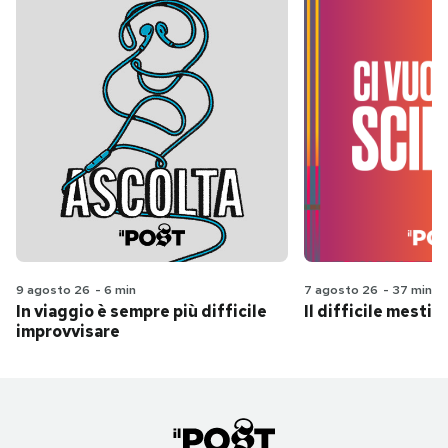
9 agosto 26
-
6 min
7 agosto 26
-
37 min
In viaggio è sempre più difficile
Il difficile mestie
improvvisare