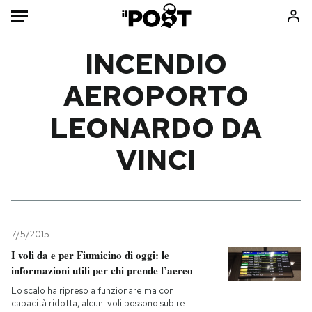
Auto
INCENDIO
AEROPORTO
HOME
LEONARDO DA
Italia
Moda
Mondo
Libri
VINCI
Politica
Consumismi
Tecnologia
Storie/Idee
Internet
Ok Boomer!
Scienza
Media
7/5/2015
Cultura
Europa
I voli da e per Fiumicino di oggi: le
Economia
Altrecose
informazioni utili per chi prende l’aereo
Sport
Mondiali calcio 2026
Lo scalo ha ripreso a funzionare ma con
capacità ridotta, alcuni voli possono subire