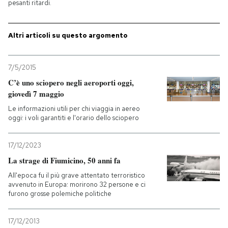
pesanti ritardi.
PODCAST
Altri articoli su questo argomento
NEWSLETTER
7/5/2015
C’è uno sciopero negli aeroporti oggi,
I MIEI PREFERITI
giovedì 7 maggio
Le informazioni utili per chi viaggia in aereo
oggi: i voli garantiti e l'orario dello sciopero
SHOP
17/12/2023
CALENDARIO
La strage di Fiumicino, 50 anni fa
All'epoca fu il più grave attentato terroristico
avvenuto in Europa: morirono 32 persone e ci
AREA PERSONALE
furono grosse polemiche politiche
Entra
17/12/2013