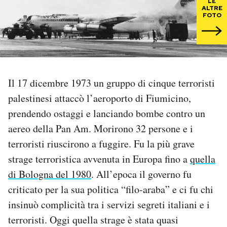
LE
ALTRE
FOTO
PODCAST
NEWSLETTER
Il 17 dicembre 1973 un gruppo di cinque terroristi
I MIEI PREFERITI
palestinesi attaccò l’aeroporto di Fiumicino,
prendendo ostaggi e lanciando bombe contro un
SHOP
aereo della Pan Am. Morirono 32 persone e i
terroristi riuscirono a fuggire. Fu la più grave
CALENDARIO
strage terroristica avvenuta in Europa fino a
quella
di Bologna del 1980
. All’epoca il governo fu
AREA PERSONALE
criticato per la sua politica “filo-araba” e ci fu chi
insinuò complicità tra i servizi segreti italiani e i
Area Personale
terroristi. Oggi quella strage è stata quasi
Newsletter