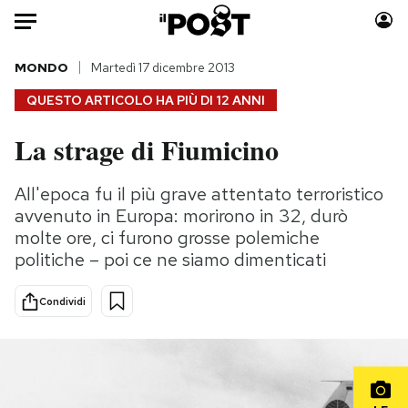
Auto
MONDO
Martedì 17 dicembre 2013
QUESTO ARTICOLO HA PIÙ DI
12 ANNI
HOME
La strage di Fiumicino
Italia
Moda
Mondo
Libri
All'epoca fu il più grave attentato terroristico
Politica
Consumismi
avvenuto in Europa: morirono in 32, durò
Tecnologia
Storie/Idee
molte ore, ci furono grosse polemiche
politiche – poi ce ne siamo dimenticati
Internet
Ok Boomer!
Scienza
Media
Condividi
Cultura
Europa
Economia
Altrecose
Sport
Mondiali calcio 2026