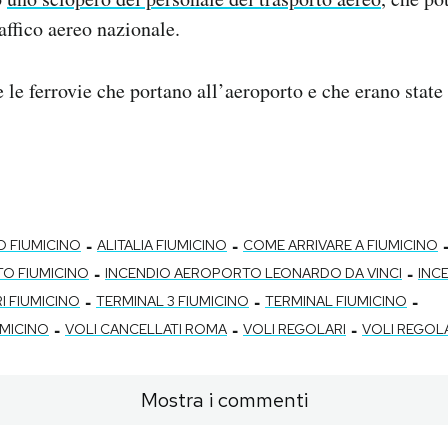
affico aereo nazionale.
 e le ferrovie che portano all’aeroporto e che erano stat
-
-
 FIUMICINO
ALITALIA FIUMICINO
COME ARRIVARE A FIUMICINO
-
-
O FIUMICINO
INCENDIO AEROPORTO LEONARDO DA VINCI
INC
-
-
-
I FIUMICINO
TERMINAL 3 FIUMICINO
TERMINAL FIUMICINO
-
-
-
UMICINO
VOLI CANCELLATI ROMA
VOLI REGOLARI
VOLI REGOL
Mostra i commenti