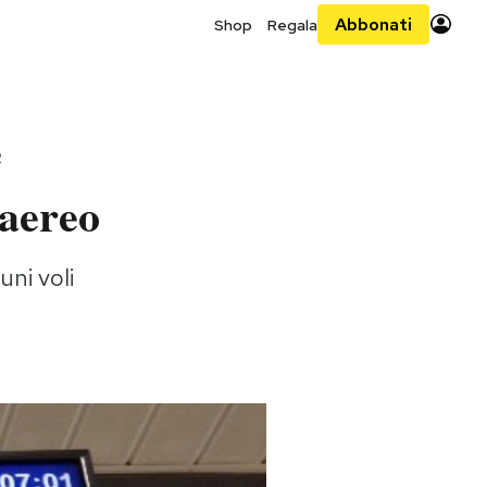
Abbonati
Shop
Regala
e
’aereo
uni voli