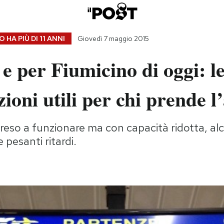
 HA PIÙ DI
11 ANNI
Giovedì 7 maggio 2015
a e per Fiumicino di oggi: l
ioni utili per chi prende l
preso a funzionare ma con capacità ridotta, alc
 pesanti ritardi.