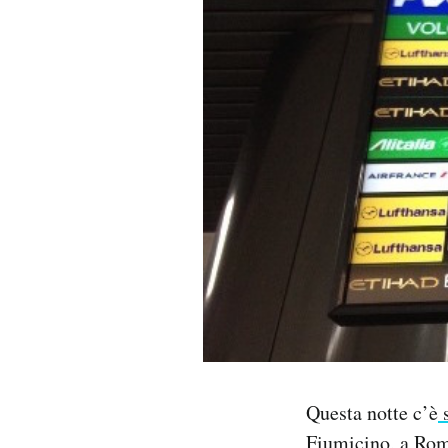
PODCAST
NEWSLETTER
I MIEI PREFERITI
SHOP
CALENDARIO
AREA PERSONALE
Questa notte c’è
s
Area Personale
Newsletter
Fiumicino
, a Ro