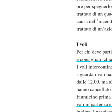
Notifiche mobile
ore per spegnerlo
Regala il Post
trattato di un qua
Hai bisogno di aiuto?
causa dell’incend
Esci
trattato di un’az
I voli
Per chi deve part
è consigliato chi
I voli intercontin
riguarda i voli na
dalle 12.00, ma al
hanno cancellato 
Fiumicino prima 
voli in partenza e
inoltre, è previst