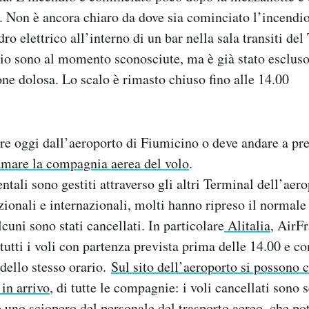
. Non è ancora chiaro da dove sia cominciato l’incendio
dro elettrico all’interno di un bar nella sala transiti de
io sono al momento sconosciute, ma è già stato escluso 
ione dolosa. Lo scalo è rimasto chiuso fino alle 14.00
ire oggi dall’aeroporto di Fiumicino o deve andare a pr
amare la compagnia aerea del volo
.
entali sono gestiti attraverso gli altri Terminal dell’aer
zionali e internazionali, molti hanno ripreso il normale 
cuni sono stati cancellati. In particolare
Alitalia
, AirF
tutti i voli con partenza prevista prima delle 14.00 e co
dello stesso orario.
Sul sito dell’aeroporto si possono co
 in arrivo
, di tutte le compagnie: i voli cancellati sono 
o
uno sciopero del personale del trasporto aereo
, che po