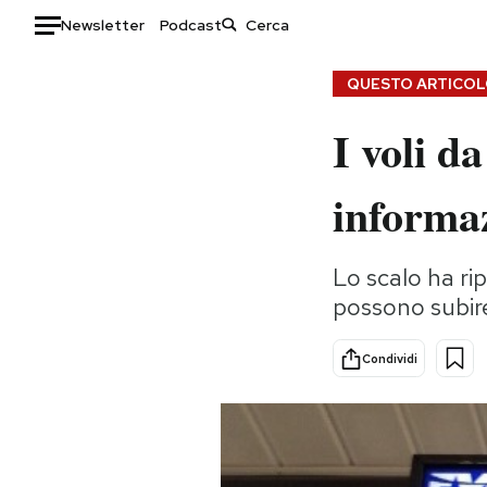
Newsletter
Podcast
Auto
QUESTO ARTICOLO
I voli d
HOME
Italia
Moda
informaz
Mondo
Libri
Politica
Consumismi
Lo scalo ha ri
Tecnologia
Storie/Idee
possono subire
Internet
Ok Boomer!
Scienza
Media
Condividi
Cultura
Europa
Economia
Altrecose
Sport
Mondiali calcio 2026