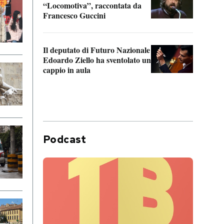
“Locomotiva”, raccontata da
inseg
Francesco Guccini
Khers
Il deputato di Futuro Nazionale
La pl
Edoardo Ziello ha sventolato un
da P
cappio in aula
Podcast