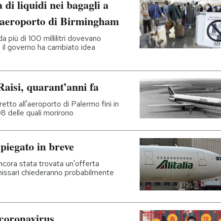
 di liquidi nei bagagli a
l’aeroporto di Birmingham
a più di 100 millilitri dovevano
i il governo ha cambiato idea
Raisi, quarant’anni fa
tto all'aeroporto di Palermo finì in
8 delle quali morirono
spiegato in breve
 ancora stata trovata un'offerta
missari chiederanno probabilmente
 coronavirus