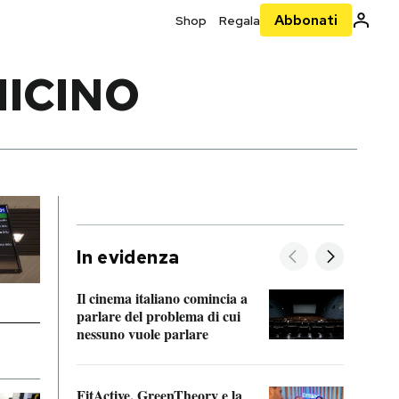
Abbonati
Shop
Regala
MICINO
In evidenza
Il cinema italiano comincia a
A cos
parlare del problema di cui
nessuno vuole parlare
Cosa 
FitActive, GreenTheory e la