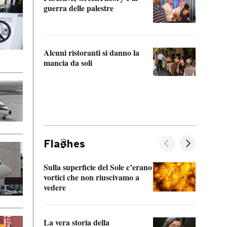
“Odis
guerra delle palestre
Che s
strum
Alcuni ristoranti si danno la
mancia da soli
Fla
hes
Sulla superficie del Sole c’erano
Il fi
vortici che non riuscivamo a
facen
vedere
dentr
La vera storia della
Il vi