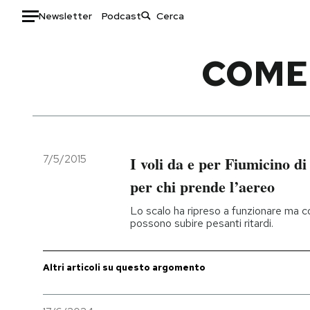
Newsletter
Podcast
Auto
COME 
HOME
Italia
Moda
Mondo
Libri
Politica
Consumismi
7/5/2015
I voli da e per Fiumicino di 
Tecnologia
Storie/Idee
per chi prende l’aereo
Internet
Ok Boomer!
Lo scalo ha ripreso a funzionare ma con
Scienza
Media
possono subire pesanti ritardi.
Cultura
Europa
Economia
Altrecose
Altri articoli su questo argomento
Sport
Mondiali calcio 2026