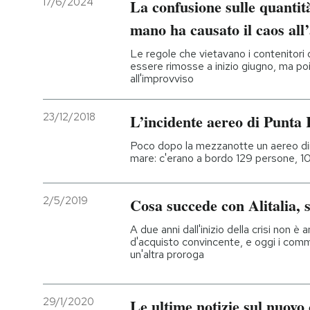
17/6/2024
La confusione sulle quantità
mano ha causato il caos al
PODCAST
Le regole che vietavano i contenitori d
essere rimosse a inizio giugno, ma po
NEWSLETTER
all'improvviso
23/12/2018
L’incidente aereo di Punta 
I MIEI PREFERITI
Poco dopo la mezzanotte un aereo dire
mare: c'erano a bordo 129 persone, 10
SHOP
2/5/2019
Cosa succede con Alitalia, 
CALENDARIO
A due anni dall'inizio della crisi non è
d'acquisto convincente, e oggi i com
un'altra proroga
AREA PERSONALE
Entra
29/1/2020
Le ultime notizie sul nuovo