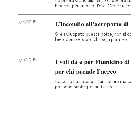
La pineta vicino alle piste di decollo 
bloccati per un paio d'ore. Ora è tutt
PODCAST
7/5/2015
L’incendio all’aeroporto di F
NEWSLETTER
Si è sviluppato questa notte, non si 
l'aeroporto è stato chiuso, i primi voli
I MIEI PREFERITI
7/5/2015
I voli da e per Fiumicino di 
per chi prende l’aereo
SHOP
Lo scalo ha ripreso a funzionare ma con
possono subire pesanti ritardi.
CALENDARIO
AREA PERSONALE
Entra