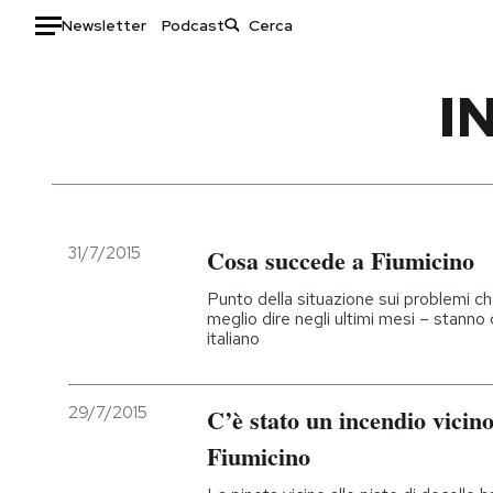
Newsletter
Podcast
Auto
I
HOME
Italia
Moda
Mondo
Libri
Politica
Consumismi
31/7/2015
Cosa succede a Fiumicino
Tecnologia
Storie/Idee
Punto della situazione sui problemi ch
Internet
Ok Boomer!
meglio dire negli ultimi mesi – stanno
italiano
Scienza
Media
Cultura
Europa
Economia
Altrecose
29/7/2015
C’è stato un incendio vicin
Sport
Mondiali calcio 2026
Fiumicino