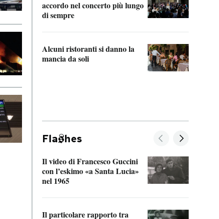
accordo nel concerto più lungo
di sempre
Il ci
parla
Alcuni ristoranti si danno la
nessu
mancia da soli
Fla
hes
Il video di Francesco Guccini
Sulla
con l’eskimo «a Santa Lucia»
vorti
nel 1965
veder
Il particolare rapporto tra
La ve