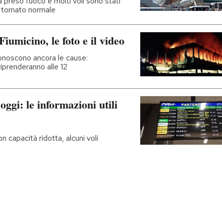
ha preso fuoco e molti voli sono stati
o tornato normale
iumicino, le foto e il video
conoscono ancora le cause:
 riprenderanno alle 12
oggi: le informazioni utili
 capacità ridotta, alcuni voli