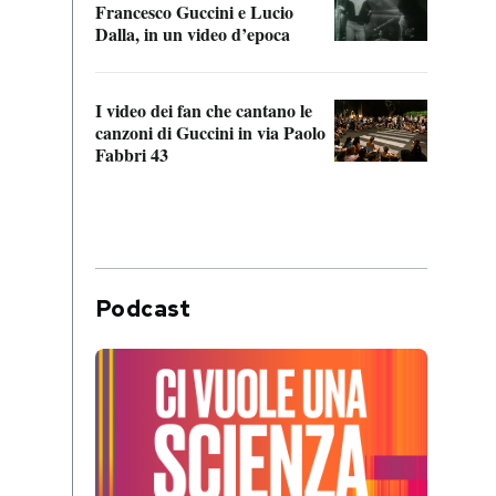
Francesco Guccini e Lucio
“Loco
Dalla, in un video d’epoca
Franc
I video dei fan che cantano le
Il de
canzoni di Guccini in via Paolo
Edoar
Fabbri 43
cappi
Podcast