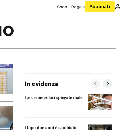
Abbonati
Shop
Regala
NO
In evidenza
Le creme solari spiegate male
FitAc
guerr
Dopo due anni è cambiato
A cos