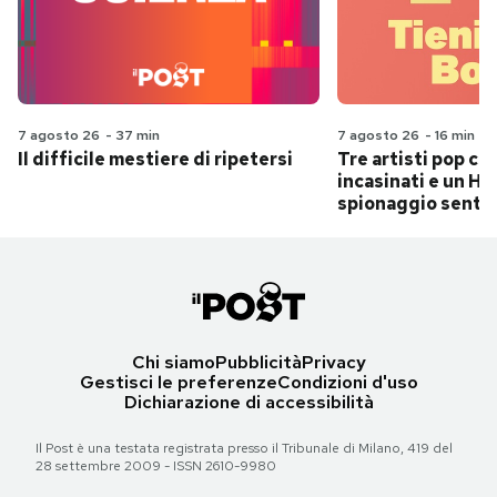
7 agosto 26
-
37 min
7 agosto 26
-
16 min
Il difficile mestiere di ripetersi
Tre artisti pop ch
incasinati e un Hit
spionaggio senti
Chi siamo
Pubblicità
Privacy
Gestisci le preferenze
Condizioni d'uso
Dichiarazione di accessibilità
Il Post è una testata registrata presso il Tribunale di Milano, 419 del
28 settembre 2009 - ISSN 2610-9980