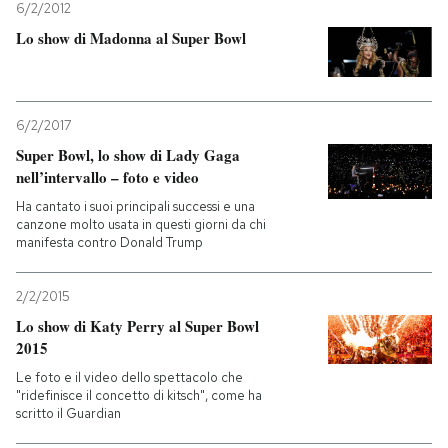
6/2/2012
Lo show di Madonna al Super Bowl
PODCAST
NEWSLETTER
6/2/2017
Super Bowl, lo show di Lady Gaga
I MIEI PREFERITI
nell’intervallo – foto e video
Ha cantato i suoi principali successi e una
canzone molto usata in questi giorni da chi
SHOP
manifesta contro Donald Trump
2/2/2015
CALENDARIO
Lo show di Katy Perry al Super Bowl
2015
AREA PERSONALE
Le foto e il video dello spettacolo che
"ridefinisce il concetto di kitsch", come ha
Entra
scritto il Guardian