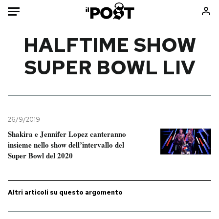
Auto
HALFTIME SHOW
SUPER BOWL LIV
HOME
Italia
Moda
Mondo
Libri
Politica
Consumismi
26/9/2019
Tecnologia
Storie/Idee
Shakira e Jennifer Lopez canteranno
Internet
Ok Boomer!
insieme nello show dell’intervallo del
Scienza
Media
Super Bowl del 2020
Cultura
Europa
Economia
Altrecose
Altri articoli su questo argomento
Sport
Mondiali calcio 2026