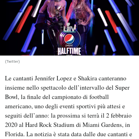
PODCAST
NEWSLETTER
I MIEI PREFERITI
(Twitter)
SHOP
Le cantanti Jennifer Lopez e Shakira canteranno
insieme nello spettacolo dell’intervallo del Super
CALENDARIO
Bowl, la finale del campionato di football
americano, uno degli eventi sportivi più attesi e
seguiti dell’anno: la prossima si terrà il 2 febbraio
AREA PERSONALE
2020 al Hard Rock Stadium di Miami Gardens, in
Area Personale
Florida. La notizia è stata data dalle due cantanti e
Newsletter