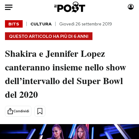
Auto
BITS
CULTURA
Giovedì 26 settembre 2019
QUESTO ARTICOLO HA PIÙ DI
6 ANNI
HOME
Shakira e Jennifer Lopez
Italia
Moda
Mondo
Libri
canteranno insieme nello show
Politica
Consumismi
dell’intervallo del Super Bowl
Tecnologia
Storie/Idee
Internet
Ok Boomer!
del 2020
Scienza
Media
Cultura
Europa
Condividi
Economia
Altrecose
Sport
Mondiali calcio 2026