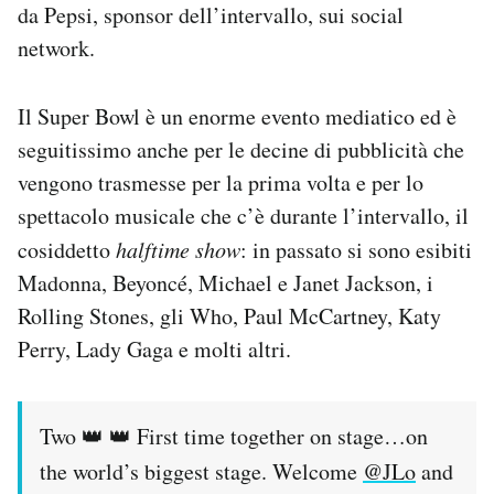
da Pepsi, sponsor dell’intervallo, sui social
Notifiche mobile
network.
Regala il Post
Hai bisogno di aiuto?
Esci
Il Super Bowl è un enorme evento mediatico ed è
seguitissimo anche per le decine di pubblicità che
vengono trasmesse per la prima volta e per lo
spettacolo musicale che c’è durante l’intervallo, il
cosiddetto
halftime show
: in passato si sono esibiti
Madonna, Beyoncé, Michael e Janet Jackson, i
Rolling Stones, gli Who, Paul McCartney, Katy
Perry, Lady Gaga e molti altri.
Two 👑 👑 First time together on stage…on
the world’s biggest stage. Welcome
@JLo
and