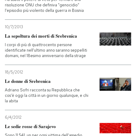
risoluzione ONU che definiva "genocidio"
l'episodio più violento della guerra in Bosnia
PODCAST
10/7/2013
NEWSLETTER
La sepoltura dei morti di Srebrenica
I corpi di più di quattrocento persone
identificate nell'ultimo anno saranno seppelliti
I MIEI PREFERITI
domani, nel 18esimo anniversario della strage
18/5/2012
SHOP
Le donne di Srebrenica
Adriano Sofri racconta su Repubblica che
CALENDARIO
cos'è oggi la città in un giorno qualunque, e chi
la abita
AREA PERSONALE
6/4/2012
Entra
Le sedie rosse di Sarajevo
Sono 11.541, un per ogni vittima dell'assedio