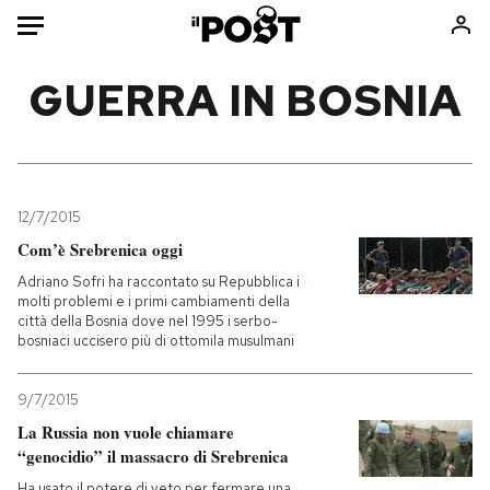
Auto
GUERRA IN BOSNIA
HOME
Italia
Moda
Mondo
Libri
12/7/2015
Politica
Consumismi
Com’è Srebrenica oggi
Tecnologia
Storie/Idee
Adriano Sofri ha raccontato su Repubblica i
molti problemi e i primi cambiamenti della
Internet
Ok Boomer!
città della Bosnia dove nel 1995 i serbo-
Scienza
Media
bosniaci uccisero più di ottomila musulmani
Cultura
Europa
9/7/2015
Economia
Altrecose
La Russia non vuole chiamare
Sport
Mondiali calcio 2026
“genocidio” il massacro di Srebrenica
Ha usato il potere di veto per fermare una