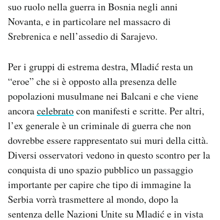
suo ruolo nella guerra in Bosnia negli anni
Notifiche mobile
Novanta, e in particolare nel massacro di
Regala il Post
Hai bisogno di aiuto?
Srebrenica e nell’assedio di Sarajevo.
Esci
Per i gruppi di estrema destra, Mladić resta un
“eroe” che si è opposto alla presenza delle
popolazioni musulmane nei Balcani e che viene
ancora
celebrato
con manifesti e scritte. Per altri,
l’ex generale è un criminale di guerra che non
dovrebbe essere rappresentato sui muri della città.
Diversi osservatori vedono in questo scontro per la
conquista di uno spazio pubblico un passaggio
importante per capire che tipo di immagine la
Serbia vorrà trasmettere al mondo, dopo la
sentenza delle Nazioni Unite su Mladić e in vista