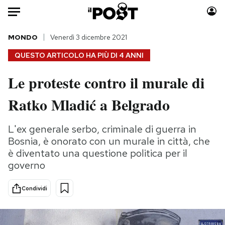
Auto
MONDO
Venerdì 3 dicembre 2021
QUESTO ARTICOLO HA PIÙ DI
4 ANNI
HOME
Le proteste contro il murale di
Italia
Moda
Ratko Mladić a Belgrado
Mondo
Libri
Politica
Consumismi
L'ex generale serbo, criminale di guerra in
Tecnologia
Storie/Idee
Bosnia, è onorato con un murale in città, che
Internet
Ok Boomer!
è diventato una questione politica per il
Scienza
Media
governo
Cultura
Europa
Economia
Altrecose
Condividi
Sport
Mondiali calcio 2026