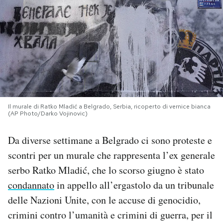
PODCAST
NEWSLETTER
I MIEI PREFERITI
Il murale di Ratko Mladić a Belgrado, Serbia, ricoperto di vernice bianca
(AP Photo/Darko Vojinovic)
SHOP
Da diverse settimane a Belgrado ci sono proteste e
CALENDARIO
scontri per un murale che rappresenta l’ex generale
serbo Ratko Mladić, che lo scorso giugno è stato
condannato
in appello all’ergastolo da un tribunale
AREA PERSONALE
delle Nazioni Unite, con le accuse di genocidio,
Area Personale
crimini contro l’umanità e crimini di guerra, per il
Newsletter