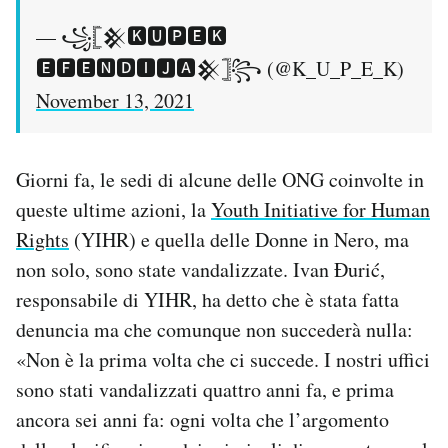
— ꧁𓊈𒆜🅺🆄🅿🅴🅺
🅴🅵🅴🅽🅳🅸🅹🅰𒆜𓊉꧂ (@K_U_P_E_K)
November 13, 2021
Giorni fa, le sedi di alcune delle ONG coinvolte in
queste ultime azioni, la
Youth Initiative for Human
Rights
(YIHR) e quella delle Donne in Nero, ma
non solo, sono state vandalizzate. Ivan Đurić,
responsabile di YIHR, ha detto che è stata fatta
denuncia ma che comunque non succederà nulla:
«Non è la prima volta che ci succede. I nostri uffici
sono stati vandalizzati quattro anni fa, e prima
ancora sei anni fa: ogni volta che l’argomento