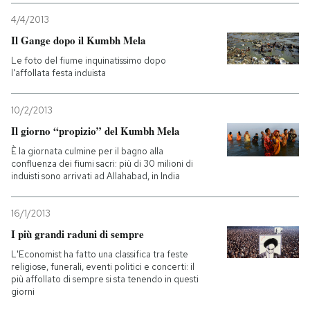
4/4/2013
PODCAST
Il Gange dopo il Kumbh Mela
Le foto del fiume inquinatissimo dopo
l'affollata festa induista
NEWSLETTER
10/2/2013
I MIEI PREFERITI
Il giorno “propizio” del Kumbh Mela
È la giornata culmine per il bagno alla
confluenza dei fiumi sacri: più di 30 milioni di
SHOP
induisti sono arrivati ad Allahabad, in India
CALENDARIO
16/1/2013
I più grandi raduni di sempre
L'Economist ha fatto una classifica tra feste
AREA PERSONALE
religiose, funerali, eventi politici e concerti: il
più affollato di sempre si sta tenendo in questi
Entra
giorni