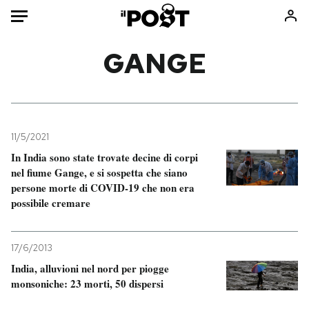
Auto
GANGE
HOME
Italia
Moda
Mondo
Libri
11/5/2021
Politica
Consumismi
In India sono state trovate decine di corpi
nel fiume Gange, e si sospetta che siano
Tecnologia
Storie/Idee
persone morte di COVID-19 che non era
Internet
Ok Boomer!
possibile cremare
Scienza
Media
Cultura
Europa
17/6/2013
Economia
Altrecose
India, alluvioni nel nord per piogge
Sport
Mondiali calcio 2026
monsoniche: 23 morti, 50 dispersi