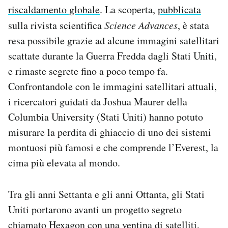
riscaldamento globale
. La scoperta,
pubblicata
Notifiche mobile
Regala il Post
sulla rivista scientifica
Science Advances
, è stata
Hai bisogno di aiuto?
resa possibile grazie ad alcune immagini satellitari
Esci
scattate durante la Guerra Fredda dagli Stati Uniti,
e rimaste segrete fino a poco tempo fa.
Confrontandole con le immagini satellitari attuali,
i ricercatori guidati da Joshua Maurer della
Columbia University (Stati Uniti) hanno potuto
misurare la perdita di ghiaccio di uno dei sistemi
montuosi più famosi e che comprende l’Everest, la
cima più elevata al mondo.
Tra gli anni Settanta e gli anni Ottanta, gli Stati
Uniti portarono avanti un progetto segreto
chiamato Hexagon con una ventina di satelliti,