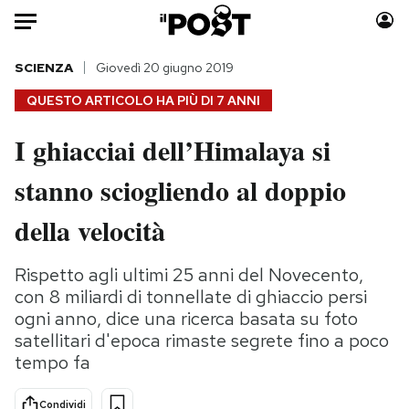
Auto
SCIENZA
Giovedì 20 giugno 2019
QUESTO ARTICOLO HA PIÙ DI
7 ANNI
HOME
I ghiacciai dell’Himalaya si
Italia
Moda
stanno sciogliendo al doppio
Mondo
Libri
Politica
Consumismi
della velocità
Tecnologia
Storie/Idee
Internet
Ok Boomer!
Rispetto agli ultimi 25 anni del Novecento,
Scienza
Media
con 8 miliardi di tonnellate di ghiaccio persi
Cultura
Europa
ogni anno, dice una ricerca basata su foto
satellitari d'epoca rimaste segrete fino a poco
Economia
Altrecose
tempo fa
Sport
Mondiali calcio 2026
Condividi