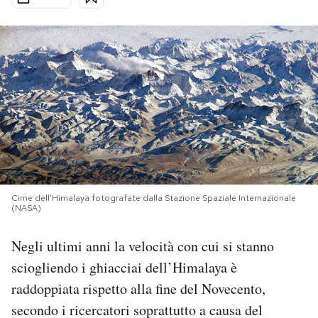
PODCAST
NEWSLETTER
I MIEI PREFERITI
SHOP
Cime dell'Himalaya fotografate dalla Stazione Spaziale Internazionale
(NASA)
CALENDARIO
Negli ultimi anni la velocità con cui si stanno
AREA PERSONALE
sciogliendo i ghiacciai dell’Himalaya è
raddoppiata rispetto alla fine del Novecento,
Area Personale
secondo i ricercatori soprattutto a causa del
Newsletter