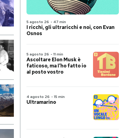
5 agosto 26
-
47 min
I ricchi, gli ultraricchi e noi, con Evan
Osnos
5 agosto 26
-
11 min
Ascoltare Elon Musk è
faticoso, ma l’ho fatto io
al posto vostro
4 agosto 26
-
15 min
Ultramarino