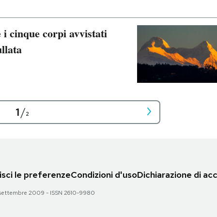
i cinque corpi avvistati
llata
1
/
2
sci le preferenze
Condizioni d'uso
Dichiarazione di acc
 28 settembre 2009 - ISSN 2610-9980