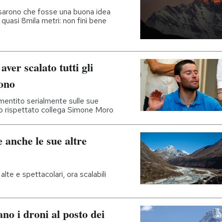
ensarono che fosse una buona idea
a quasi 8mila metri: non finì bene
aver scalato tutti gli
dono
mentito serialmente sulle sue
 suo rispettato collega Simone Moro
 anche le sue altre
lte e spettacolari, ora scalabili
no i droni al posto dei