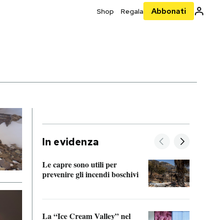
Abbonati
Shop
Regala
In evidenza
Le capre sono utili per
prevenire gli incendi boschivi
Le si
acces
La “Ice Cream Valley” nel
Prepa