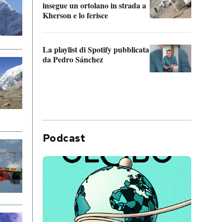
insegue un ortolano in strada a
statun
Kherson e lo ferisce
afric
La playlist di Spotify pubblicata
Quan
da Pedro Sánchez
magli
consi
difen
Podcast