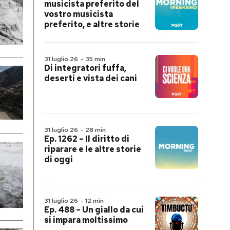
musicista preferito del
vostro musicista
preferito, e altre storie
31 luglio 26
-
35 min
Di integratori fuffa,
deserti e vista dei cani
31 luglio 26
-
28 min
Ep. 1262 – Il diritto di
riparare e le altre storie
di oggi
31 luglio 26
-
12 min
Ep. 488 – Un giallo da cui
si impara moltissimo