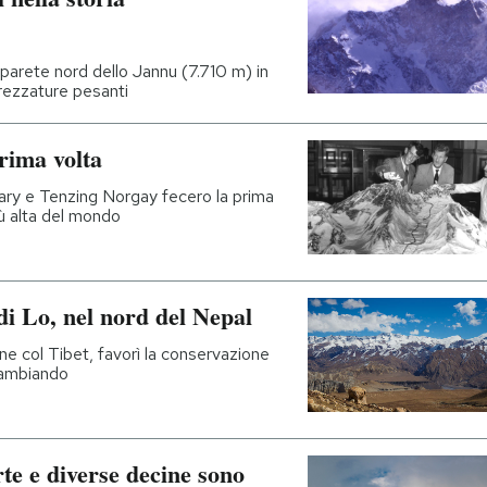
 parete nord dello Jannu (7.710 m) in
trezzature pesanti
prima volta
ary e Tenzing Norgay fecero la prima
ù alta del mondo
di Lo, nel nord del Nepal
fine col Tibet, favorì la conservazione
 cambiando
e e diverse decine sono