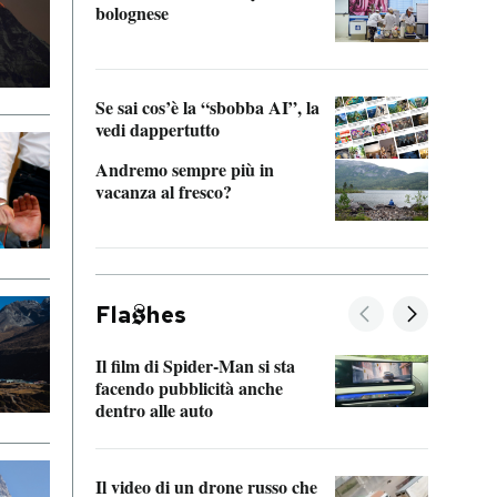
bolognese
Tom 
Se sai cos’è la “sbobba AI”, la
vedi dappertutto
Andremo sempre più in
vacanza al fresco?
Fla
hes
Il film di Spider-Man si sta
La de
facendo pubblicità anche
Franc
dentro alle auto
dello
Il video di un drone russo che
Una 