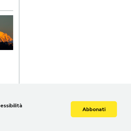
essibilità
Abbonati