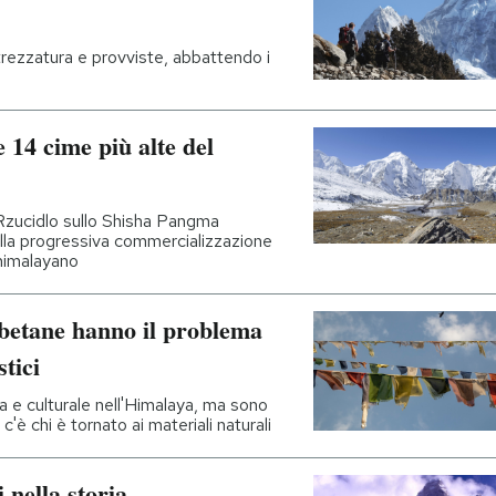
ttrezzatura e provviste, abbattendo i
e 14 cime più alte del
Rzucidlo sullo Shisha Pangma
lla progressiva commercializzazione
 himalayano
ibetane hanno il problema
stici
 e culturale nell'Himalaya, ma sono
c'è chi è tornato ai materiali naturali
i nella storia