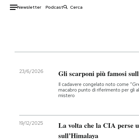
Newsletter
Podcast
Auto
HOME
Italia
Moda
Mondo
Libri
Politica
Consumismi
23/6/2026
Gli scarponi più famosi sul
Tecnologia
Storie/Idee
Il cadavere congelato noto come “Gre
Internet
Ok Boomer!
macabro punto di riferimento per gli al
mistero
Scienza
Media
Cultura
Europa
Economia
Altrecose
19/12/2025
La volta che la CIA perse 
Sport
Mondiali calcio 2026
sull’Himalaya