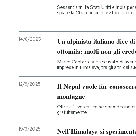
Sessant'anni fa Stati Uniti e India p
spiare la Cina con un ricevitore radio 
PODCAST
NEWSLETTER
14/8/2025
Un alpinista italiano dice di 
ottomila: molti non gli cre
I MIEI PREFERITI
Marco Confortola è accusato di aver 
imprese in Himalaya, tra gli altri dal
SHOP
12/8/2025
Il Nepal vuole far conoscere
CALENDARIO
montagne
Oltre all'Everest ce ne sono decine di a
gratuitamente
AREA PERSONALE
Entra
19/3/2025
Nell’Himalaya si sperimenta